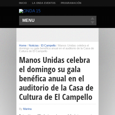
INICIO
LA ONDA EVENTOS
PROGRAMACIÓN
MENU
Home
/
Noticias
/
El Campello
/
Manos Unidas celebra el
domingo su gala benéfica anual en el auditorio de la Casa de
Cultura de El Campello
Manos Unidas celebra
el domingo su gala
benéfica anual en el
auditorio de la Casa de
Cultura de El Campello
By
Marina