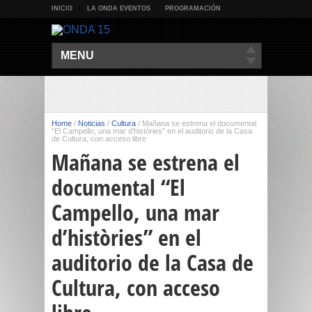
INICIO
LA ONDA EVENTOS
PROGRAMACIÓN
MENU
Home
/
Noticias
/
Cultura
/
Mañana se estrena el documental
“El Campello, una mar d’històries” en el auditorio de la Casa
de Cultura, con acceso libre
Mañana se estrena el
documental “El
Campello, una mar
d’històries” en el
auditorio de la Casa de
Cultura, con acceso