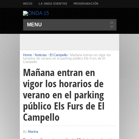
INICIO
LA ONDA EVENTOS
PROGRAMACIÓN
MENU
Home
/
Noticias
/
El Campello
/
Mañana entran en vigor los
horarios de verano en el parking público Els Furs de El
Campello
Mañana entran en
vigor los horarios de
verano en el parking
público Els Furs de El
Campello
By
Marina