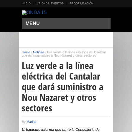
INICIO
LA ONDA EVENTOS
PROGRAMACIÓN
MENU
Home
/
Noticias
/
Luz verde a la línea eléctrica del Cantalar
que dará suministro a Nou Nazaret y otros sectores
Luz verde a la línea
eléctrica del Cantalar
que dará suministro a
Nou Nazaret y otros
sectores
By
Marina
Urbanismo informa que tanto la Conselleria de