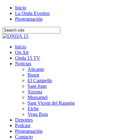
Inicio
La Onda Eventos
Programación
Inicio
On Air
Onda 15 TV
Noticias
Alicante
Busot
El Campello
Sant Joan
Xixona
Mutxamel
Sant Vicent del Raspeig
Elche
Vega Baja
Deportes
Podcast
Programación
Contacto