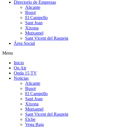
Directorio de Empresas
Alicante
Busot
El Campello
Sant Joan
Xixona
Mutxamel
Sant Vicent del Raspeig
Área Social
Menu
Inicio
On Air
Onda 15 TV
Noticias
Alicante
Busot
El Campello
Sant Joan
Xixona
Mutxamel
Sant Vicent del Raspeig
Elche
Vega Baja