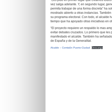
“Les pido en primer lugar que creamos todo
vez salga adelante. Y, en segundo lugar, gen
permita trabajar de una forma discreta” ha sol
mostrado abierto a otras instancias. También
su programa electoral. Con todo, el alcalde 
tiempo que ha apoyado otras iniciativas en ot
“El proyecto requiere un respaldo lo mas amp
evitar debates cruzados. Lo primero que le
manifestado el alcalde. También ha señalado 
de España y de la Generalitat.
Alcalde – Comisión Puerto-Ciudad
Descarga