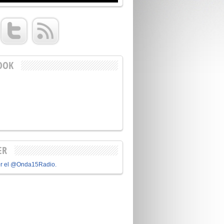
OOK
ER
or el @Onda15Radio.