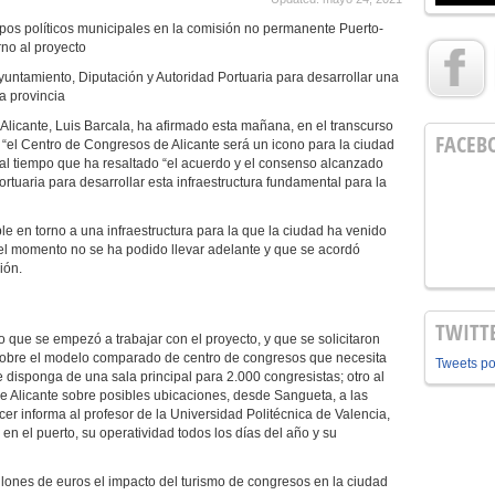
rupos políticos municipales en la comisión no permanente Puerto-
no al proyecto
yuntamiento, Diputación y Autoridad Portuaria para desarrollar una
la provincia
 Alicante, Luis Barcala, ha afirmado esta mañana, en el transcurso
FACEB
“el Centro de Congresos de Alicante será un icono para la ciudad
 al tiempo que ha resaltado “el acuerdo y el consenso alcanzado
rtuaria para desarrollar esta infraestructura fundamental para la
 en torno a una infraestructura para la que la ciudad ha venido
l momento no se ha podido llevar adelante y que se acordó
ión.
TWITT
 que se empezó a trabajar con el proyecto, y que se solicitaron
 sobre el modelo comparado de centro de congresos que necesita
Tweets p
 disponga de una sala principal para 2.000 congresistas; otro al
e Alicante sobre posibles ubicaciones, desde Sangueta, a las
rcer informa al profesor de la Universidad Politécnica de Valencia,
 en el puerto, su operatividad todos los días del año y su
lones de euros el impacto del turismo de congresos en la ciudad