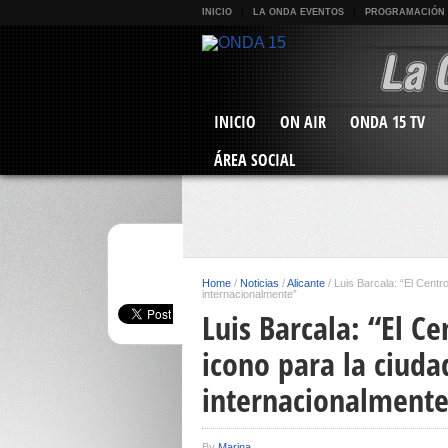
INICIO
LA ONDA EVENTOS
PROGRAMACIÓN
INICIO
ON AIR
ONDA 15 TV
ÁREA SOCIAL
Home
/
Noticias
/
Alicante
/
Luis Barcala: “El Centr
internacionalmente”
Luis Barcala: “El C
icono para la ciuda
internacionalment
By
Marina