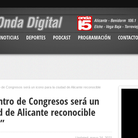
NOTICIAS
DEPORTES
PODCAST
PROGRAMACIÓN
CONTACT
o de Congresos será un icono para la ciudad de Alicante reconocible
entro de Congresos será un
d de Alicante reconocible
e”
Updated: mayo 24, 2021