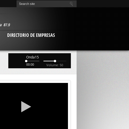
O
DIRECTORIO DE EMPRESAS
Onda15
00:00
Volume: 50