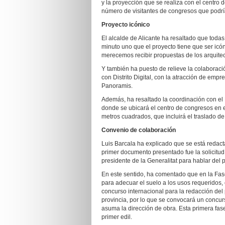
y la proyección que se realiza con el centro 
número de visitantes de congresos que podrí
Proyecto icónico
El alcalde de Alicante ha resaltado que toda
minuto uno que el proyecto tiene que ser icón
merecemos recibir propuestas de los arquitect
Y también ha puesto de relieve la colaboraci
con Distrito Digital, con la atracción de empr
Panoramis.
Además, ha resaltado la coordinación con el P
donde se ubicará el centro de congresos en e
metros cuadrados, que incluirá el traslado de
Convenio de colaboración
Luis Barcala ha explicado que se está redact
primer documento presentado fue la solicitud
presidente de la Generalitat para hablar del 
En este sentido, ha comentado que en la Fase
para adecuar el suelo a los usos requeridos,
concurso internacional para la redacción del p
provincia, por lo que se convocará un concurs
asuma la dirección de obra. Esta primera fase
primer edil.