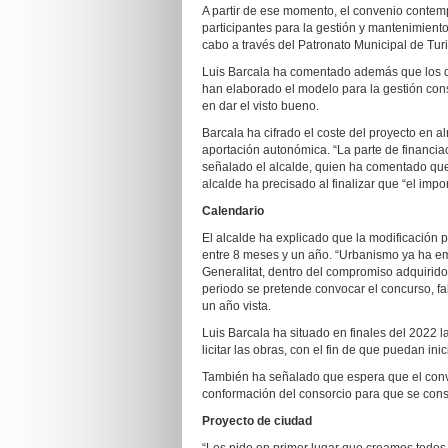
A partir de ese momento, el convenio contemp
participantes para la gestión y mantenimient
cabo a través del Patronato Municipal de Tur
Luis Barcala ha comentado además que los d
han elaborado el modelo para la gestión cons
en dar el visto bueno.
Barcala ha cifrado el coste del proyecto en a
aportación autonómica. “La parte de financia
señalado el alcalde, quien ha comentado que 
alcalde ha precisado al finalizar que “el impor
Calendario
El alcalde ha explicado que la modificación p
entre 8 meses y un año. “Urbanismo ya ha emp
Generalitat, dentro del compromiso adquirido
periodo se pretende convocar el concurso, fal
un año vista.
Luis Barcala ha situado en finales del 2022 l
licitar las obras, con el fin de que puedan ini
También ha señalado que espera que el conven
conformación del consorcio para que se consti
Proyecto de ciudad