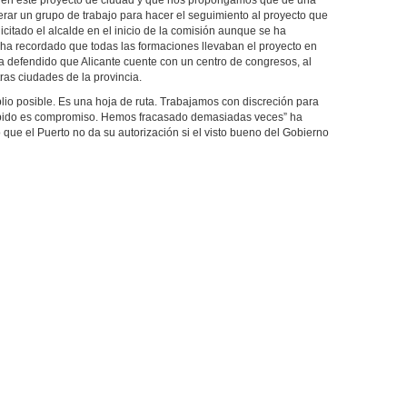
s en este proyecto de ciudad y que nos propongamos que de una
erar un grupo de trabajo para hacer el seguimiento al proyecto que
icitado el alcalde en el inicio de la comisión aunque se ha
 ha recordado que todas las formaciones llevaban el proyecto en
ha defendido que Alicante cuente con un centro de congresos, al
ras ciudades de la provincia.
lio posible. Es una hoja de ruta. Trabajamos con discreción para
s pido es compromiso. Hemos fracasado demasiadas veces” ha
que el Puerto no da su autorización si el visto bueno del Gobierno