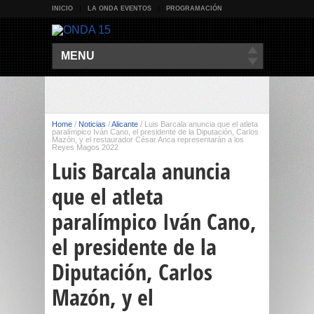
INICIO
LA ONDA EVENTOS
PROGRAMACIÓN
MENU
Home
/
Noticias
/
Alicante
/
Luis Barcala anuncia que el atleta
paralímpico Iván Cano, el presidente de la Diputación, Carlos
Mazón, y el restaurador César Anca representarán a los
Reyes Magos 2022
Luis Barcala anuncia
que el atleta
paralímpico Iván Cano,
el presidente de la
Diputación, Carlos
Mazón, y el