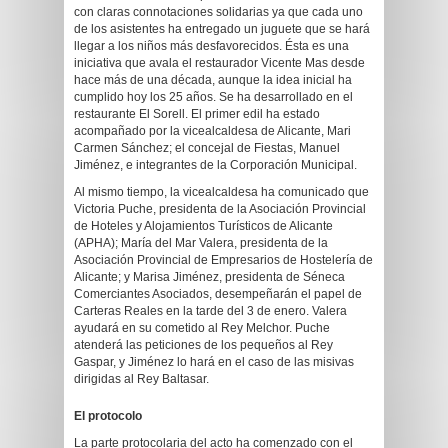
con claras connotaciones solidarias ya que cada uno
de los asistentes ha entregado un juguete que se hará
llegar a los niños más desfavorecidos. Ésta es una
iniciativa que avala el restaurador Vicente Mas desde
hace más de una década, aunque la idea inicial ha
cumplido hoy los 25 años. Se ha desarrollado en el
restaurante El Sorell. El primer edil ha estado
acompañado por la vicealcaldesa de Alicante, Mari
Carmen Sánchez; el concejal de Fiestas, Manuel
Jiménez, e integrantes de la Corporación Municipal.
Al mismo tiempo, la vicealcaldesa ha comunicado que
Victoria Puche, presidenta de la Asociación Provincial
de Hoteles y Alojamientos Turísticos de Alicante
(APHA); María del Mar Valera, presidenta de la
Asociación Provincial de Empresarios de Hostelería de
Alicante; y Marisa Jiménez, presidenta de Séneca
Comerciantes Asociados, desempeñarán el papel de
Carteras Reales en la tarde del 3 de enero. Valera
ayudará en su cometido al Rey Melchor. Puche
atenderá las peticiones de los pequeños al Rey
Gaspar, y Jiménez lo hará en el caso de las misivas
dirigidas al Rey Baltasar.
El protocolo
La parte protocolaria del acto ha comenzado con el