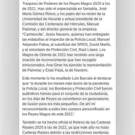
Traspaso de Poderes de los Reyes Magos 2020 a los
de 2021. Han sido el especialista en Geriatría, José
María Gómez-Reino; y los pajes del ex-rector de la
Universidad de Alicante y actual presidente de la
Comisión del Centenario del Hércules, Manuel
Palomar, y del director general de la empresa
“Carmencita”, Jesús Navarro, quienes han entregado
las estatuillas al inspector de la Policía Local, Manuel
Alejandro Fabra; al suboficial del SPEIS, David Martín,
y al voluntario de Protección Civil, Raúl López. Los
Magos de Oriente de 2021 han recibido una larga
ovación de reconocimiento que han recogido
emocionados. Ana Giner ha ejercido la representación
de Palomar, y Esaú Payá, la de Navarro.
Este momento lo ha resaltado Luis Barcala al destacar
que “si durante los meses más duros de la pandemia
la Policía Local, los Bomberos y Protección Civil fueron
auténticos héroes para el conjunto de la ciudadanía,
en los días de Reyes se convirtieron en generadores
de ilusión para los más pequeños. De ahí mi
reconocimiento a estos tres cuerpos personificado en
los Reyes Magos de este 2021”.
También se ha hecho oficial el Relevo de las Carteras
Reales 2020 a las de 2022, ya que este año no hubo
Carteras Reales debido a las restricciones sanitarias