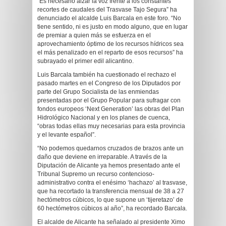
“Es necesario alzar la voz frente a los constantes
recortes de caudales del Trasvase Tajo Segura” ha
denunciado el alcalde Luis Barcala en este foro. “No
tiene sentido, ni es justo en modo alguno, que en lugar
de premiar a quien más se esfuerza en el
aprovechamiento óptimo de los recursos hídricos sea
el más penalizado en el reparto de esos recursos” ha
subrayado el primer edil alicantino.
Luis Barcala también ha cuestionado el rechazo el
pasado martes en el Congreso de los Diputados por
parte del Grupo Socialista de las enmiendas
presentadas por el Grupo Popular para sufragar con
fondos europeos ‘Next Generation’ las obras del Plan
Hidrológico Nacional y en los planes de cuenca,
“obras todas ellas muy necesarias para esta provincia
y el levante español”.
“No podemos quedarnos cruzados de brazos ante un
daño que deviene en irreparable. A través de la
Diputación de Alicante ya hemos presentado ante el
Tribunal Supremo un recurso contencioso-
administrativo contra el enésimo ‘hachazo’ al trasvase,
que ha recortado la transferencia mensual de 38 a 27
hectómetros cúbicos, lo que supone un ‘tijeretazo’ de
60 hectómetros cúbicos al año”, ha recordado Barcala.
El alcalde de Alicante ha señalado al presidente Ximo