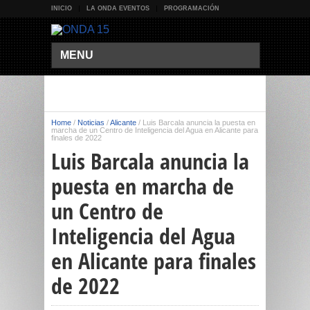
INICIO
LA ONDA EVENTOS
PROGRAMACIÓN
MENU
Home
/
Noticias
/
Alicante
/
Luis Barcala anuncia la puesta en
marcha de un Centro de Inteligencia del Agua en Alicante para
finales de 2022
Luis Barcala anuncia la
puesta en marcha de
un Centro de
Inteligencia del Agua
en Alicante para finales
de 2022