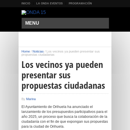
INICIO
LA ONDA EVENTOS
PROGRAMACIÓN
MENU
Home
/
Noticias
/
Los vecinos ya pueden presentar sus
propuestas ciudadanas
Los vecinos ya pueden
presentar sus
propuestas ciudadanas
By
Marina
El Ayuntamiento de Orihuela ha anunciado el
lanzamiento de los presupuestos participativos para el
año 2025, un proceso que busca la colaboración de la
ciudadanía con el fin de que expongan sus propuestas
para la ciudad de Orihuela.