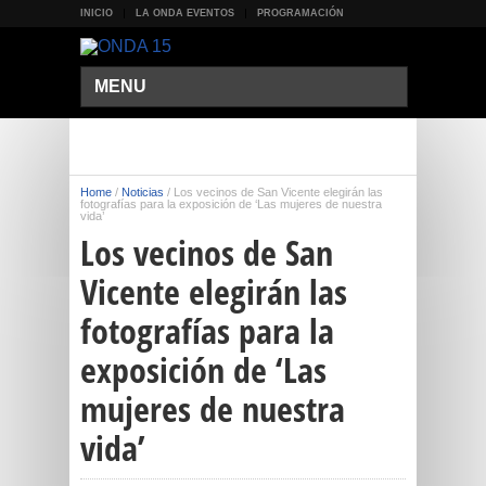
INICIO
LA ONDA EVENTOS
PROGRAMACIÓN
MENU
Home
/
Noticias
/
Los vecinos de San Vicente elegirán las
fotografías para la exposición de ‘Las mujeres de nuestra
vida’
Los vecinos de San
Vicente elegirán las
fotografías para la
exposición de ‘Las
mujeres de nuestra
vida’