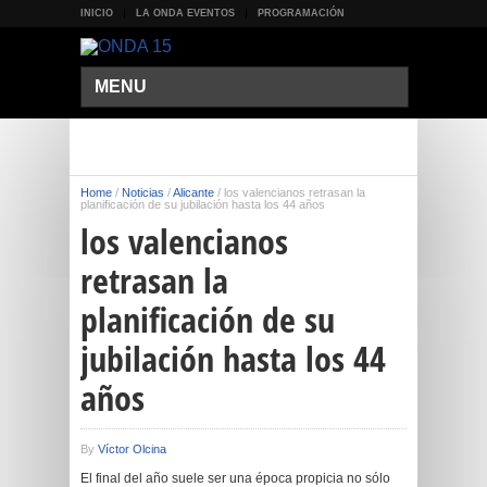
INICIO
LA ONDA EVENTOS
PROGRAMACIÓN
MENU
Home
/
Noticias
/
Alicante
/
los valencianos retrasan la
planificación de su jubilación hasta los 44 años
los valencianos
retrasan la
planificación de su
jubilación hasta los 44
años
By
Víctor Olcina
El final del año suele ser una época propicia no sólo