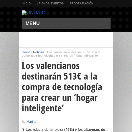
INICIO
LA ONDA EVENTOS
PROGRAMACIÓN
MENU
Home
/
Noticias
/
Los valencianos destinarán 513€ a la
compra de tecnología para crear un ‘hogar inteligente’
Los valencianos
destinarán 513€ a la
compra de tecnología
para crear un ‘hogar
inteligente’
By
Marina
§
Los robots de limpieza (49%) y los altavoces de