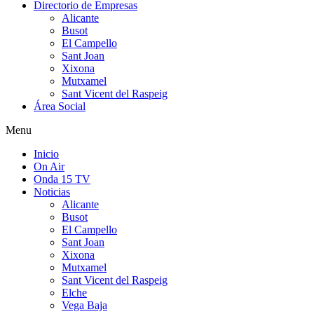
Directorio de Empresas
Alicante
Busot
El Campello
Sant Joan
Xixona
Mutxamel
Sant Vicent del Raspeig
Área Social
Menu
Inicio
On Air
Onda 15 TV
Noticias
Alicante
Busot
El Campello
Sant Joan
Xixona
Mutxamel
Sant Vicent del Raspeig
Elche
Vega Baja