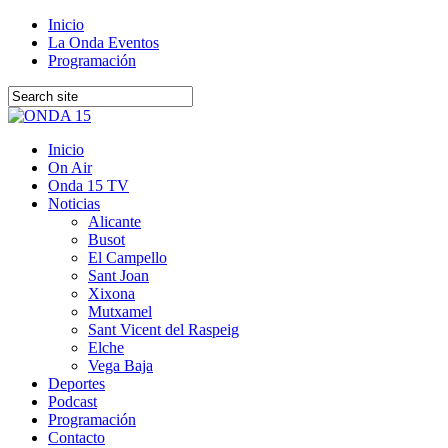
Inicio
La Onda Eventos
Programación
Inicio
On Air
Onda 15 TV
Noticias
Alicante
Busot
El Campello
Sant Joan
Xixona
Mutxamel
Sant Vicent del Raspeig
Elche
Vega Baja
Deportes
Podcast
Programación
Contacto