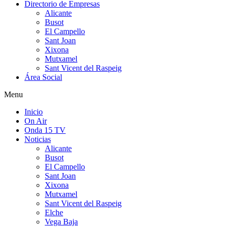
Directorio de Empresas
Alicante
Busot
El Campello
Sant Joan
Xixona
Mutxamel
Sant Vicent del Raspeig
Área Social
Menu
Inicio
On Air
Onda 15 TV
Noticias
Alicante
Busot
El Campello
Sant Joan
Xixona
Mutxamel
Sant Vicent del Raspeig
Elche
Vega Baja