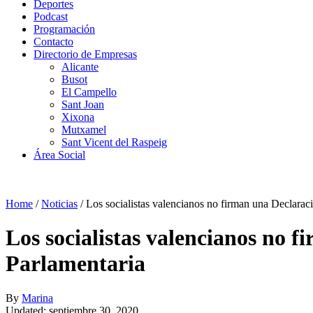
Deportes
Podcast
Programación
Contacto
Directorio de Empresas
Alicante
Busot
El Campello
Sant Joan
Xixona
Mutxamel
Sant Vicent del Raspeig
Área Social
Home
/
Noticias
/
Los socialistas valencianos no firman una Declarac
Los socialistas valencianos no 
Parlamentaria
By
Marina
Updated: septiembre 30, 2020