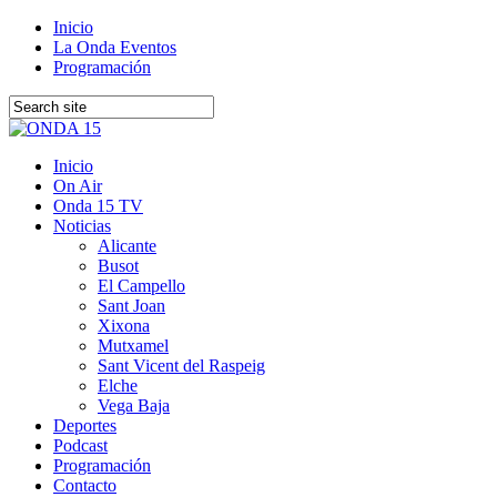
Inicio
La Onda Eventos
Programación
Inicio
On Air
Onda 15 TV
Noticias
Alicante
Busot
El Campello
Sant Joan
Xixona
Mutxamel
Sant Vicent del Raspeig
Elche
Vega Baja
Deportes
Podcast
Programación
Contacto