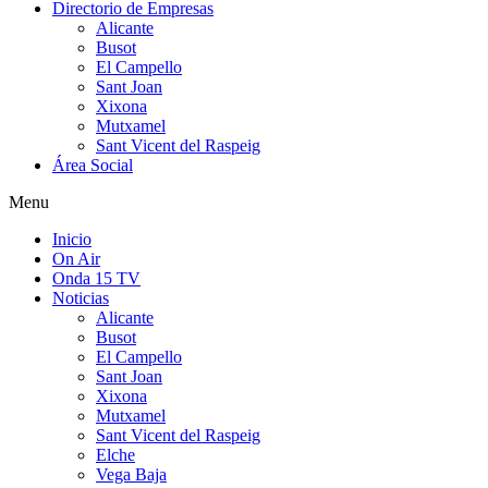
Directorio de Empresas
Alicante
Busot
El Campello
Sant Joan
Xixona
Mutxamel
Sant Vicent del Raspeig
Área Social
Menu
Inicio
On Air
Onda 15 TV
Noticias
Alicante
Busot
El Campello
Sant Joan
Xixona
Mutxamel
Sant Vicent del Raspeig
Elche
Vega Baja