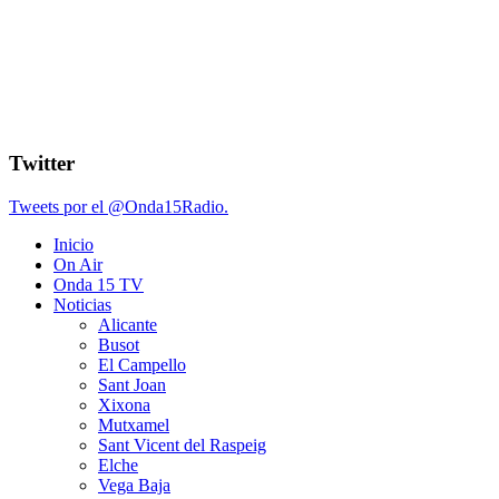
Twitter
Tweets por el @Onda15Radio.
Inicio
On Air
Onda 15 TV
Noticias
Alicante
Busot
El Campello
Sant Joan
Xixona
Mutxamel
Sant Vicent del Raspeig
Elche
Vega Baja