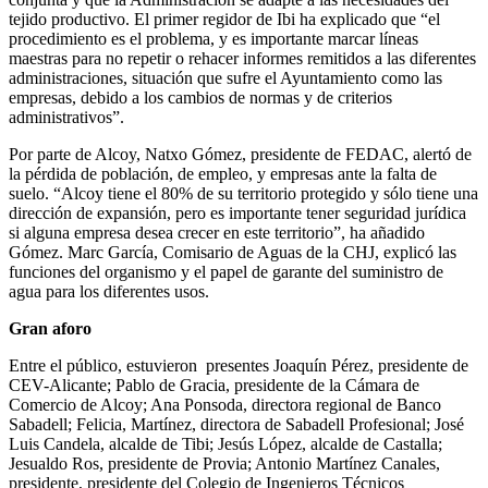
tejido productivo. El primer regidor de Ibi ha explicado que “el
procedimiento es el problema, y es importante marcar líneas
maestras para no repetir o rehacer informes remitidos a las diferentes
administraciones, situación que sufre el Ayuntamiento como las
empresas, debido a los cambios de normas y de criterios
administrativos”.
Por parte de Alcoy, Natxo Gómez, presidente de FEDAC, alertó de
la pérdida de población, de empleo, y empresas ante la falta de
suelo. “Alcoy tiene el 80% de su territorio protegido y sólo tiene una
dirección de expansión, pero es importante tener seguridad jurídica
si alguna empresa desea crecer en este territorio”, ha añadido
Gómez. Marc García, Comisario de Aguas de la CHJ, explicó las
funciones del organismo y el papel de garante del suministro de
agua para los diferentes usos.
Gran aforo
Entre el público, estuvieron presentes Joaquín Pérez, presidente de
CEV-Alicante; Pablo de Gracia, presidente de la Cámara de
Comercio de Alcoy; Ana Ponsoda, directora regional de Banco
Sabadell; Felicia, Martínez, directora de Sabadell Profesional; José
Luis Candela, alcalde de Tibi; Jesús López, alcalde de Castalla;
Jesualdo Ros, presidente de Provia; Antonio Martínez Canales,
presidente, presidente del Colegio de Ingenieros Técnicos