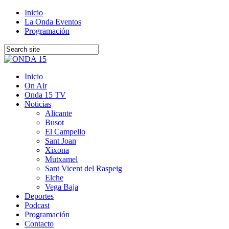
Inicio
La Onda Eventos
Programación
Inicio
On Air
Onda 15 TV
Noticias
Alicante
Busot
El Campello
Sant Joan
Xixona
Mutxamel
Sant Vicent del Raspeig
Elche
Vega Baja
Deportes
Podcast
Programación
Contacto