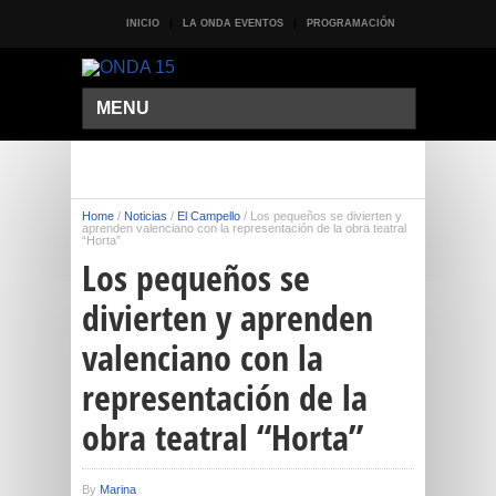
INICIO
LA ONDA EVENTOS
PROGRAMACIÓN
MENU
Home
/
Noticias
/
El Campello
/
Los pequeños se divierten y
aprenden valenciano con la representación de la obra teatral
“Horta”
Los pequeños se
divierten y aprenden
valenciano con la
representación de la
obra teatral “Horta”
By
Marina