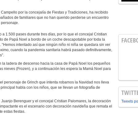
ello por la concejalía de Fiestas y Tradiciones, ha recibido
ompañados de familiares que no han querido perderse un encuentro
e personaje.
 a 1.500 pases durante tres días, por lo que el concejal Cristian
FACEB
ido de Papá Noel a bordo de un coche descapotable por toda la
os. “Hemos intentado así que ningún niño ni niña se quedara sin ver
ximo, cuando la pandemia sanitaria habrá pasado definitivamente,
s”.
. En la ladera de descenso hacia la casa de Papá Noel los pequeños
las nieves (Frozen), y a continuación les espera la Mamá Noel para
 y el personaje de Grinch que intenta robarnos la Navidad nos lleva
principal habla con los niños, que se llevan un fotografía de
TWITT
uanjo Berenguer y el concejal Cristian Palomares, la decoración
Tweets p
impactante es el escenario con decoración navideña que remata el
 estas fiestas.