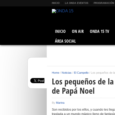
INICIO
LA ONDA EVENTOS
PROGRAMACIÓN
INICIO
ON AIR
ONDA 15 TV
ÁREA SOCIAL
Home
/
Noticias
/
El Campello
/
Los pequeños de la
Los pequeños de la 
de Papá Noel
By
Marina
Son recibidos por los elfos, y cuando les lle
traslada a un mundo mágico lleno de fantasía 