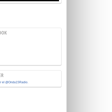
OOK
ER
or el @Onda15Radio.