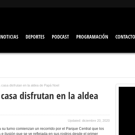
NOTICIAS
DEPORTES
PODCAST
PROGRAMACIÓN
CONTACT
 casa disfrutan en la aldea de Papá Noel
casa disfrutan en la aldea
Updated: diciembre 20, 2020
ga su turno comienzan un recorrido por el Parque Central que los
e ilusión que se ve reflejada en sus rostros desde el primer