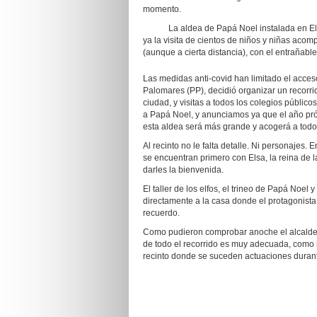
momento.
La aldea de Papá Noel instalada en El Camp
ya la visita de cientos de niños y niñas ac
(aunque a cierta distancia), con el entrañabl
Las medidas anti-covid han limitado el acceso
Palomares (PP), decidió organizar un recorr
ciudad, y visitas a todos los colegios públic
a Papá Noel, y anunciamos ya que el año pró
esta aldea será más grande y acogerá a todo
Al recinto no le falta detalle. Ni personajes
se encuentran primero con Elsa, la reina de 
darles la bienvenida.
El taller de los elfos, el trineo de Papá Noel
directamente a la casa donde el protagonista 
recuerdo.
Como pudieron comprobar anoche el alcalde J
de todo el recorrido es muy adecuada, como 
recinto donde se suceden actuaciones durante