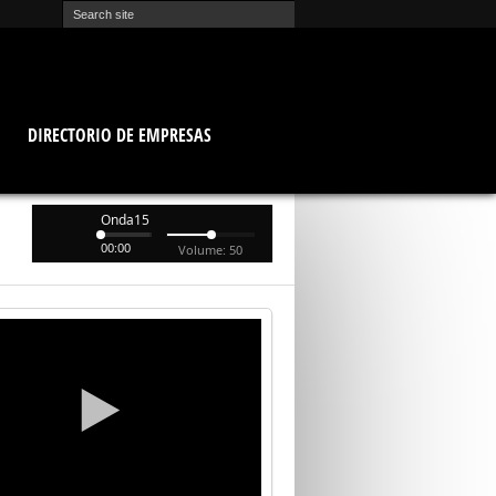
O
DIRECTORIO DE EMPRESAS
Onda15
00:00
Volume: 50