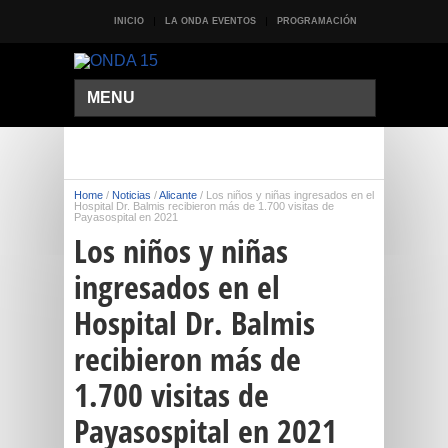
INICIO
LA ONDA EVENTOS
PROGRAMACIÓN
MENU
Home
/
Noticias
/
Alicante
/
Los niños y niñas ingresados en el
Hospital Dr. Balmis recibieron más de 1.700 visitas de
Payasospital en 2021
Los niños y niñas
ingresados en el
Hospital Dr. Balmis
recibieron más de
1.700 visitas de
Payasospital en 2021