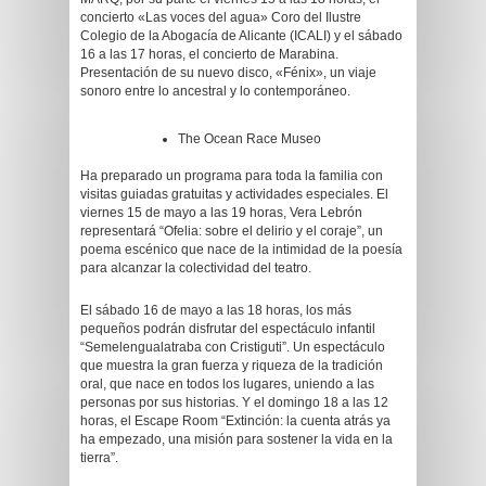
concierto «Las voces del agua» Coro del Ilustre
Colegio de la Abogacía de Alicante (ICALI) y el sábado
16 a las 17 horas, el concierto de Marabina.
Presentación de su nuevo disco, «Fénix», un viaje
sonoro entre lo ancestral y lo contemporáneo.
The Ocean Race Museo
Ha preparado un programa para toda la familia con
visitas guiadas gratuitas y actividades especiales. El
viernes 15 de mayo a las 19 horas, Vera Lebrón
representará “Ofelia: sobre el delirio y el coraje”, un
poema escénico que nace de la intimidad de la poesía
para alcanzar la colectividad del teatro.
El sábado 16 de mayo a las 18 horas, los más
pequeños podrán disfrutar del espectáculo infantil
“Semelengualatraba con Cristiguti”. Un espectáculo
que muestra la gran fuerza y riqueza de la tradición
oral, que nace en todos los lugares, uniendo a las
personas por sus historias. Y el domingo 18 a las 12
horas, el Escape Room “Extinción: la cuenta atrás ya
ha empezado, una misión para sostener la vida en la
tierra”.