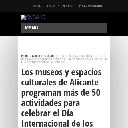
INICIO
LA ONDA EVENTOS
PROGRAMACIÓN
MENU
Home
/
Noticias
/
Alicante
/
Los museos y espacios culturales
de Alicante programan más de 50 actividades para celebrar el
Día Internacional de los Museos
Los museos y espacios
culturales de Alicante
programan más de 50
actividades para
celebrar el Día
Internacional de los