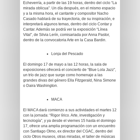
Echeverría, a partir de las 19 horas, dentro del ciclo “La
mirada oblicua”. Un día después, en el mismo espacio
y a la misma hora, el cantante y compositor Nacho
Casado hablará de su trayectoria, de su inspiración, e
interpretará algunos temas, dentro del ciclo Contar y
Cantar. Además se podrá ver la exposición “Línea
Vital”, de Silvia Lerín, comisariada por Anna Pastor,
dentro de la convocatoria Arte en la Casa Bardin.
Lonja del Pescado
El domingo 17 de mayo a las 12 horas, la sala de
exposiciones ofrecerá el concierto de “Blue Lola Jazz”,
un trío de jazz que surge como homenaje a las
grandes divas del género Ella Fitzgerald, Nina Simone
o Daira Washington.
MACA
El MACA dará comienzo a sus actividades el martes 12
con la jornada: “Rigor lírico. Arte, investigación y
tecnología”, y ya desde el viernes 15 hasta el domingo
17, ofrece una amplia programación con un encuentro
con Santiago Olmo, ex director del CGAC, dentro del
ciclo Otros museos, otras miradas, el taller de músicas