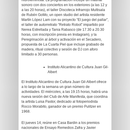
hidrofeminista. La programación incluye un matinal
sonoro con dos conciertos en los exteriores (a las 12 y
a las 20 horas), el taller Discoteca Infrarrojo Multisala
de Rubén GoMo, un open studio del artista residente
Martín López Lam con su proyecto “El juego del pallar”,
el taller de autorretrato “Retrato Robot” impartido por
Nerea Estrellada y Tania Rabasco (de 17.30 a 20.30
horas, con inscripción previa en Instagram), y la
Peregrinación al árbol y activación en el Secadero,
propuesta de La Cuarta Piel que incluye grabado de
madera, ritual colectivo y sesión de DJ con aforo
limitado a 30 personas.
Instituto Alicantino de Cultura Juan Gil-
Albert
El Instituto Alicantino de Cultura Juan Gil-Albert ofrece
a lo largo de la semana un gran número de
actividades. El miércoles, a las 19.15 horas, habrá una
nueva sesión del Club de Arte Manifesta, que coordina
la artista Luisa Pastor, dedicado al fotoperiodista
Rocco Morabito, ganador de un premio Pulitzer en
1968.
El jueves 14, reúne en Casa Bardin a los premios
nacionales de Ensayo Remedios Zafra y Javier