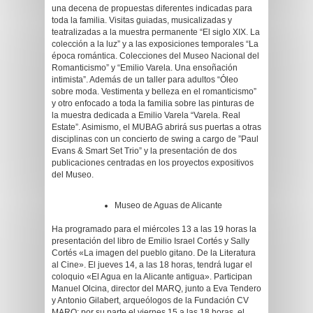
una decena de propuestas diferentes indicadas para
toda la familia. Visitas guiadas, musicalizadas y
teatralizadas a la muestra permanente “El siglo XIX. La
colección a la luz” y a las exposiciones temporales “La
época romántica. Colecciones del Museo Nacional del
Romanticismo” y “Emilio Varela. Una ensoñación
intimista”. Además de un taller para adultos “Óleo
sobre moda. Vestimenta y belleza en el romanticismo”
y otro enfocado a toda la familia sobre las pinturas de
la muestra dedicada a Emilio Varela “Varela. Real
Estate”. Asimismo, el MUBAG abrirá sus puertas a otras
disciplinas con un concierto de swing a cargo de ”Paul
Evans & Smart Set Trio” y la presentación de dos
publicaciones centradas en los proyectos expositivos
del Museo.
Museo de Aguas de Alicante
Ha programado para el miércoles 13 a las 19 horas la
presentación del libro de Emilio Israel Cortés y Sally
Cortés «La imagen del pueblo gitano. De la Literatura
al Cine». El jueves 14, a las 18 horas, tendrá lugar el
coloquio «El Agua en la Alicante antigua». Participan
Manuel Olcina, director del MARQ, junto a Eva Tendero
y Antonio Gilabert, arqueólogos de la Fundación CV
MARQ; por su parte el viernes 15 a las 18 horas, el