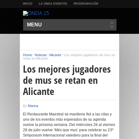
INICIO
LA ONDA EVENTOS
PROGRAMACIÓN
MENU
Home
/
Noticias
/
Alicante
/
Los mejores jugadores de mus se
retan en Alicante
Los mejores jugadores
de mus se retan en
Alicante
By
Marina
El Restaurante Maestral se mantiene fiel a las citas y
uno de los eventos más esperados de su agenda
vuelve la próxima semana. Del miércoles 26 al viernes
28 de julio vuelve ‘Més que mus’ para celebrar su 23º
Simposium Internacional valedero para la final del