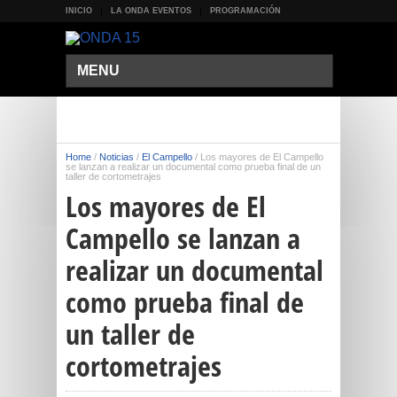
INICIO
LA ONDA EVENTOS
PROGRAMACIÓN
MENU
Home
/
Noticias
/
El Campello
/
Los mayores de El Campello
se lanzan a realizar un documental como prueba final de un
taller de cortometrajes
Los mayores de El
Campello se lanzan a
realizar un documental
como prueba final de
un taller de
cortometrajes