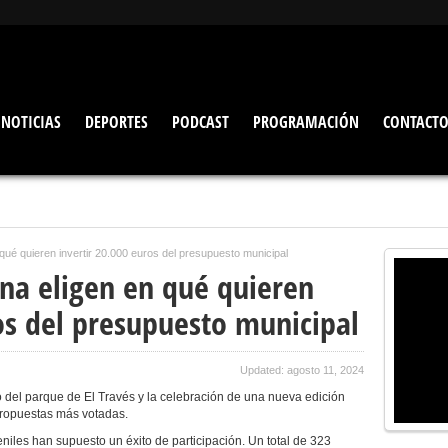
NOTICIAS
DEPORTES
PODCAST
PROGRAMACIÓN
CONTACT
qué quieren invertir 20.000 euros del presupuesto municipal
ona eligen en qué quieren
os del presupuesto municipal
Updated: agosto 11, 2024
to del parque de El Través y la celebración de una nueva edición
propuestas más votadas.
niles han supuesto un éxito de participación. Un total de 323