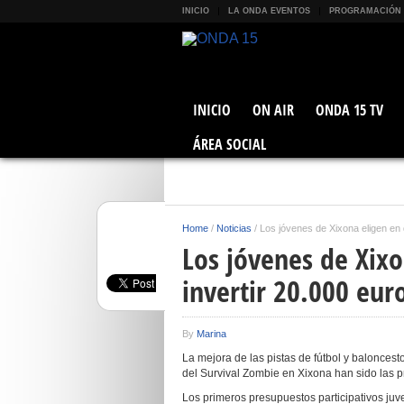
INICIO
LA ONDA EVENTOS
PROGRAMACIÓN
INICIO
ON AIR
ONDA 15 TV
ÁREA SOCIAL
Home
/
Noticias
/
Los jóvenes de Xixona eligen en 
Los jóvenes de Xix
invertir 20.000 eur
By
Marina
La mejora de las pistas de fútbol y balonces
del Survival Zombie en Xixona han sido las 
Los primeros presupuestos participativos juve