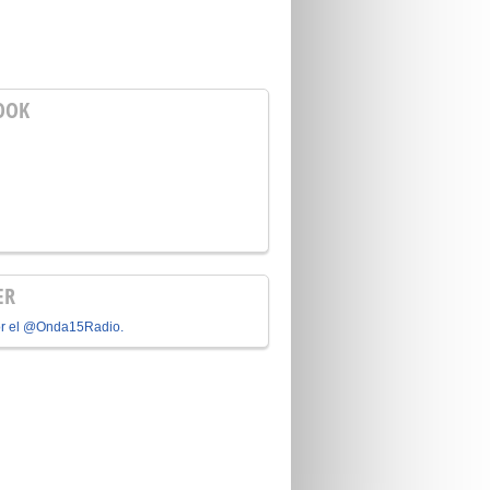
OOK
ER
or el @Onda15Radio.