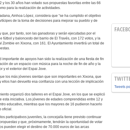
 y los 30 años han votado sus propuestas favoritas entre las 66
omo para la realización de actividades.
dadana, Ainhoa López, considera que “se ha cumplido el objetivo
artícipes de la toma de decisiones para mejorar su pueblo y de
FACEB
y que, por tanto, son las ganadoras y serán ejecutadas por el
de fútbol y baloncesto del barrio de El Través, con 172 votos, y la
l Zombie en Xixona, con 161. El Ayuntamiento invertirá un total de
estas.
 importante de apoyos han sido la realización de una fiesta de fin
tación de un espacio con música para la noche de fin de año y la
r y el exterior del Espai Jove.
que los más jóvenes sientan que son importantes en Xixona, que
TWITT
 y ellos han devuelto esa confianza con una lección de implicación
Tweets p
iento organizó dos talleres en el Espai Jove, en los que se explicó
de esta iniciativa. Los jóvenes de edades comprendidas entre 12 y
ntro educativo, mientras que los mayores de 16 pudieron hacerlo
oficial.
os participativos juveniles, la concejalía tiene previsto continuar
s propuestas y que, próximamente, tendrán la oportunidad de votar
nos pueden elegir el destino de 70.000 euros de las arcas