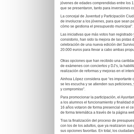
jóvenes de edades comprendidas entre los 12
que se presentaron, tanto para inversiones c
La concejal de Juventud y Participación Ciu
de involucrar a los jóvenes, para que sean p
cómo se gestiona el presupuesto municipal”.
Las iniciativas que más votos han registrado 
consistorio, han sido la mejora de las pistas 
celebración de una nueva edición del Surviva
20.000 euros para llevar a cabo ambas propu
Otras opciones que han recibido una cantidad
de exámenes con conciertos y DJ’s, la habili
realización de reformas y mejoras en el interio
Ainhoa López considera que “es importante 
se les escucha y se atienden sus peticiones,
y compromiso”.
Para promocionar la participación, el Ayuntam
a los alumnos el funcionamiento y finalidad 
16 años votaron de forma presencial en el ce
de forma telemática a través de la página web 
Tras la finalización del proceso de presupuest
con los de los adultos, que ya realizaron su
sus opciones favoritas. En total, los ciudada