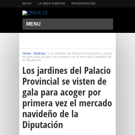
INICIO
LA ONDA EVENTOS
PROGRAMACIÓN
MENU
Home
/
Noticias
/
Los jardines del Palacio Provincial se visten
de gala para acoger por primera vez el mercado navideño de
la Diputación
Los jardines del Palacio
Provincial se visten de
gala para acoger por
primera vez el mercado
navideño de la
Diputación