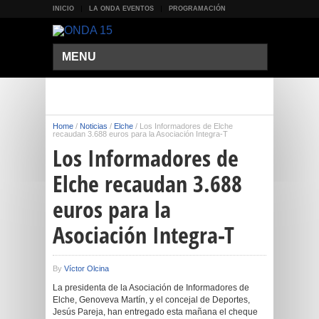
INICIO
LA ONDA EVENTOS
PROGRAMACIÓN
MENU
Home
/
Noticias
/
Elche
/
Los Informadores de Elche
recaudan 3.688 euros para la Asociación Integra-T
Los Informadores de
Elche recaudan 3.688
euros para la
Asociación Integra-T
By
Víctor Olcina
La presidenta de la Asociación de Informadores de
Elche, Genoveva Martín, y el concejal de Deportes,
Jesús Pareja, han entregado esta mañana el cheque