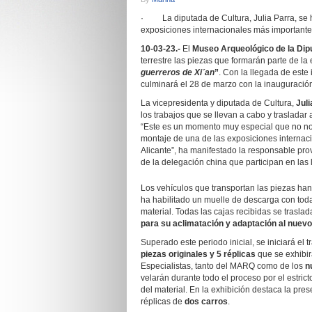
· La diputada de Cultura, Julia Parra, se 
exposiciones internacionales más importantes
10-03-23.-
El
Museo Arqueológico de la Dipu
terrestre las piezas que formarán parte de la
guerreros de Xi´an
”
. Con la llegada de este
culminará el 28 de marzo con la inauguración 
La vicepresidenta y diputada de Cultura,
Juli
los trabajos que se llevan a cabo y traslada
“Este es un momento muy especial que no no
montaje de una de las exposiciones internac
Alicante”, ha manifestado la responsable pro
de la delegación china que participan en las 
Los vehículos que transportan las piezas han
ha habilitado un muelle de descarga con todas
material. Todas las cajas recibidas se tra
para su aclimatación y adaptación al nuev
Superado este periodo inicial, se iniciará e
piezas originales y 5 réplicas
que se exhibir
Especialistas, tanto del MARQ como de los
n
velarán durante todo el proceso por el estri
del material. En la exhibición destaca la pre
réplicas de
dos carros
.