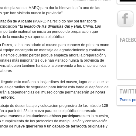
ha desplazado al MARQ para dar la bienvenida “a una de las
 que han visitado nunca la provincia”
tación de Alicante
(MARQ) ha recibido hoy por transporte
 exposición
“
El legado de las dinastías Qin y Han, China. Los
 importante material se inicia un periodo de preparación que
de la muestra y su apertura el público.
FACEB
a Parra
, se ha trasladado al museo para conocer de primera mano
r al equipo encargado un mensaje de agradecimiento y confianza.
s hemos querido perder porque empieza ahora la preparación y
ionales más importantes que han visitado nunca la provincia de
vincial, quien también ha dado la bienvenida a los cinco técnicos
labores.
 llegado esta mañana a los jardines del museo, lugar en el que se
 las garantías de seguridad para iniciar esta tarde el depósito del
TWITT
sladarán a dependencias del museo donde permanecerán
24 horas
o entorno
.
Tweets p
l trabajo de desembalaje y colocación progresiva de las más de
120
án a partir del 28 de marzo para todo el público interesado.
ueve museos e instituciones chinas participantes
en la muestra,
cto cumplimiento de los protocolos de manipulación y conservación
sencia de
nueve guerreros y un caballo de terracota originales
y