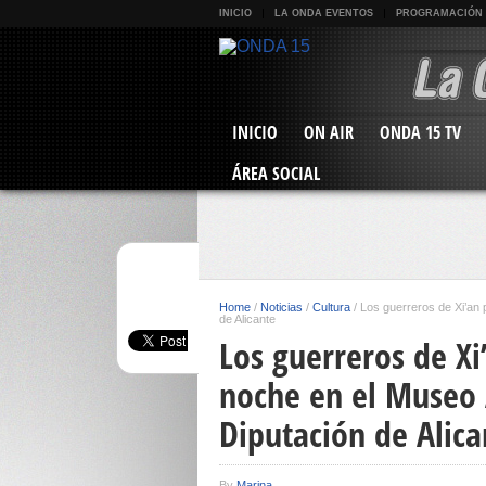
INICIO
LA ONDA EVENTOS
PROGRAMACIÓN
INICIO
ON AIR
ONDA 15 TV
ÁREA SOCIAL
Home
/
Noticias
/
Cultura
/
Los guerreros de Xi’an 
de Alicante
Los guerreros de X
noche en el Museo 
Diputación de Alica
By
Marina