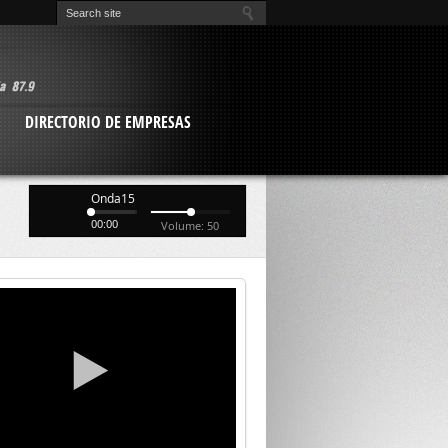
O
DIRECTORIO DE EMPRESAS
Onda15
00:00
Volume: 50