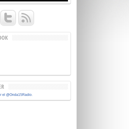
OOK
ER
or el @Onda15Radio.