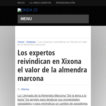
INICIO
LA ONDA EVENTOS
PROGRAMACIÓN
MENU
Home
/
Noticias
/
Los expertos reivindican en Xixona el valor
de la almendra marcona
Los expertos
reivindican en Xixona
el valor de la almendra
marcona
By
Marina
La I Jornada de la Almendra Marcona “De la terra a la
taula” ha servido para destacar sus propiedades
saludables y para reivindicar un cambio de paradigma