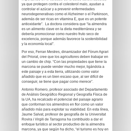
ya que protegen contra el colesterol malo, ayudan a
controlar el azúcar y a prevenir enfermedades
neurodegenerativas como el Alzheimer o el Parkinson,
además de ser ricas en vitamina E, que es un potente
antioxidante”. La doctora considera que “la almendra
es un alimento clave en la dieta mediterránea y se
debería promocionar como nuestro fruto seco de
excelencia, porque además favorece la sostenibilidad
y la economía local”.
Por eso, Ferran Mestres, dinamizador del Fòrum Agrari
del Priorat, cree que los agricultores deben trabajar en
un cambio de chip. “Con las propiedades que tiene la
marcona se puede vender mucho mejor, ligándola a
este paisaje y a esta tierra, utilizando como valor
añadido que es un bien escaso que, al ser difícil de
conseguir, se tiene que pagar como merece”.
Antonio Romero, profesor asociado del Departamento
de Análisis Geográfico Regional y Geografía Física de
la UA, ha recalcado el potencial del paisaje agrario
que conforman los almendros en flor como un valor
añadido más para explotar su viabilidad. En esta línea,
Jaume Salvat, profesor de geografía de la Universitat
Rovira i Virgili de Tarragona ha contribuido a dar el
enfoque turístico al sector productivo de la almendra
marcona, ya que según ha dicho, “el turismo es hoy en