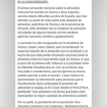
en su comercialización.
El primer encuentro nacional sobre la almendra
marcona ha reunido en Xixona a doce expertos
venidos desde diferentes puntos de España, que han
ofrecido su punto de vista sobre esta variedad de
almendra, autóctona de Xixona y de la provincia de
Alicante, ante alrededor de un centenar de personas
vinculadas de alguna manera con los sectores
agrícola, turronero, turístico y gastronómico.
La jornada ha sido inaugurada por la alcaldesa de
Xixona, Isabel López Galera, que ha destacado “la
especial relación de la almendra con la localidad” y el
hecho de que este primer encuentro nacional sobre la
almendra marcona haya tenido lugar en Xixona, lo que
a juicio de la primera edil “refuerza a la localidad como
el referente industrial que es, con un producto muy
vinculado a nuestra tierra, que los jijonencos hemos
sabido exportar a todo el mundo”. López Galera ha
aprovechado su intervención para anunciar que el
Ayuntamiento dará continuidad al proyecto de
adecentar la bajada al río Coscó desde el Pont d’Alcoi,
plantando “más almendros de forma que todos ellos
representen la mayor variedad de almendras posible”.
Por su parte, la presidenta de la asociación Xics -
Torroners Xixonencs de Catalunya-, Montserrat García