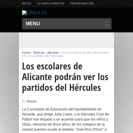
INICIO
LA ONDA EVENTOS
PROGRAMACIÓN
MENU
Home
/
Noticias
/
Alicante
/
Los escolares de Alicante podrán
ver los partidos del Hércules
Los escolares de
Alicante podrán ver los
partidos del Hércules
By
Marina
La Concejalía de Educación del Ayuntamiento de
Alicante, que dirige Julia Llopis, y el Hércules Club de
Fútbol han llegado a un acuerdo para que los niños y
niñas, menores de doce años, de los colegios de la
ciudad puedan acudir al estadio “José Rico Pérez” a