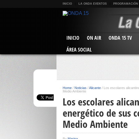
INICIO
LA ONDA EVENTOS
PROGRAMACIÓN
INICIO
ON AIR
ONDA 15 TV
ÁREA SOCIAL
Home
/
Noticias
/
Alicante
/
Los escolares alicantin
Medio Ambiente
Los escolares alica
energético de sus c
Medio Ambiente
By
Marina