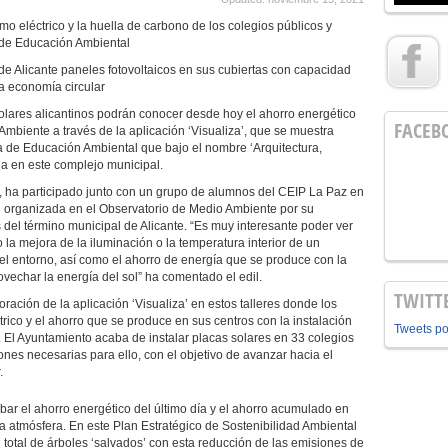
umo eléctrico y la huella de carbono de los colegios públicos y
 de Educación Ambiental
de Alicante paneles fotovoltaicos en sus cubiertas con capacidad
a economía circular
lares alicantinos podrán conocer desde hoy el ahorro energético
FACEB
Ambiente a través de la aplicación ‘Visualiza’, que se muestra
a de Educación Ambiental que bajo el nombre ‘Arquitectura,
la en este complejo municipal.
r, ha participado junto con un grupo de alumnos del CEIP La Paz en
 organizada en el Observatorio de Medio Ambiente por su
 del término municipal de Alicante. “Es muy interesante poder ver
la mejora de la iluminación o la temperatura interior de un
n el entorno, así como el ahorro de energía que se produce con la
ovechar la energía del sol” ha comentado el edil.
TWITT
poración de la aplicación ‘Visualiza’ en estos talleres donde los
co y el ahorro que se produce en sus centros con la instalación
Tweets p
. El Ayuntamiento acaba de instalar placas solares en 33 colegios
nes necesarias para ello, con el objetivo de avanzar hacia el
.
ar el ahorro energético del último día y el ahorro acumulado en
 la atmósfera. En este Plan Estratégico de Sostenibilidad Ambiental
 total de árboles ‘salvados’ con esta reducción de las emisiones de