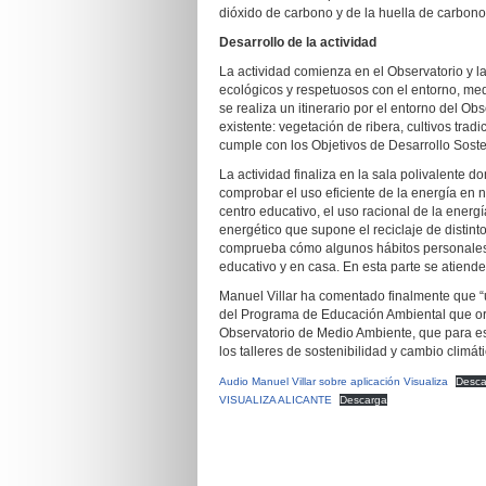
dióxido de carbono y de la huella de carbono
Desarrollo de la actividad
La actividad comienza en el Observatorio y la
ecológicos y respetuosos con el entorno, med
se realiza un itinerario por el entorno del Obs
existente: vegetación de ribera, cultivos trad
cumple con los Objetivos de Desarrollo Soste
La actividad finaliza en la sala polivalente 
comprobar el uso eficiente de la energía en 
centro educativo, el uso racional de la ener
energético que supone el reciclaje de distin
comprueba cómo algunos hábitos personales y
educativo y en casa. En esta parte se atiende
Manuel Villar ha comentado finalmente que “un
del Programa de Educación Ambiental que or
Observatorio de Medio Ambiente, que para e
los talleres de sostenibilidad y cambio clim
Audio Manuel Villar sobre aplicación Visualiza
Desca
VISUALIZA ALICANTE
Descarga