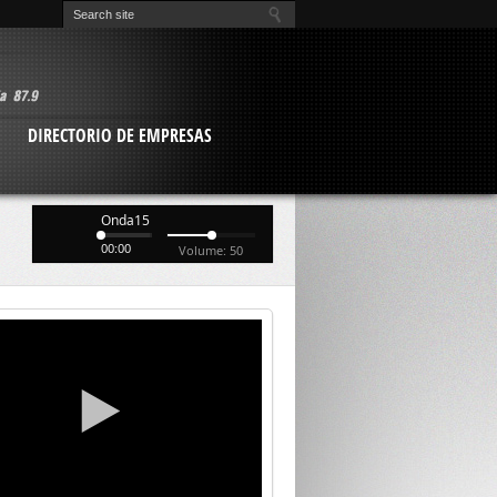
O
DIRECTORIO DE EMPRESAS
Onda15
00:00
Volume: 50