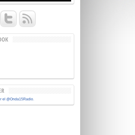
OOK
ER
or el @Onda15Radio.