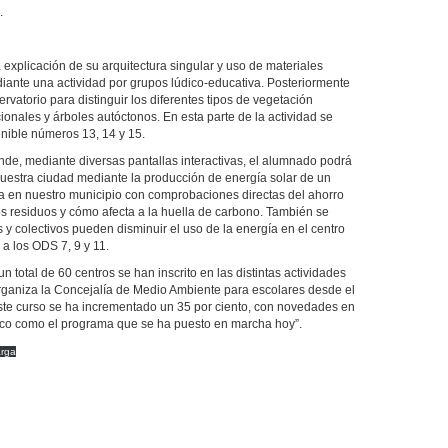
.
 explicación de su arquitectura singular y uso de materiales
iante una actividad por grupos lúdico-educativa. Posteriormente
ervatorio para distinguir los diferentes tipos de vegetación
icionales y árboles autóctonos. En esta parte de la actividad se
nible números 13, 14 y 15.
donde, mediante diversas pantallas interactivas, el alumnado podrá
nuestra ciudad mediante la producción de energía solar de un
gía en nuestro municipio con comprobaciones directas del ahorro
tos residuos y cómo afecta a la huella de carbono. También se
 colectivos pueden disminuir el uso de la energía en el centro
 a los ODS 7, 9 y 11.
 total de 60 centros se han inscrito en las distintas actividades
ganiza la Concejalía de Medio Ambiente para escolares desde el
ste curso se ha incrementado un 35 por ciento, con novedades en
ático como el programa que se ha puesto en marcha hoy”.
rga