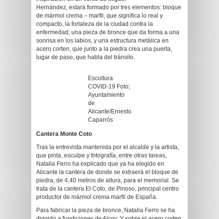
Hernández, estará formado por tres elementos: bloque
de mármol crema – marfil, que significa lo real y
compacto, la fortaleza de la ciudad contra la
enfermedad; una pieza de bronce que da forma a una
sonrisa en los labios, y una estructura metálica en
acero corten, que junto a la piedra crea una puerta,
lugar de paso, que habla del tránsito.
Escultura
COVID-19 Foto;
Ayuntamiento
de
Alicante/Ernesto
Caparrós
Cantera Monte Coto
Tras la entrevista mantenida por el alcalde y la artista,
que pinta, esculpe y fotografía, entre otras tareas,
Natalia Ferro ha explicado que ya ha elegido en
Alicante la cantera de donde se extraerá el bloque de
piedra, de 4,40 metros de altura, para el memorial. Se
trata de la cantera El Coto, de Pinoso, principal centro
productor de mármol crema marfil de España.
Para fabricar la pieza de bronce, Natalia Ferro se ha
dirigido a fundiciones de Alcoy. Y sobre el acero corten,