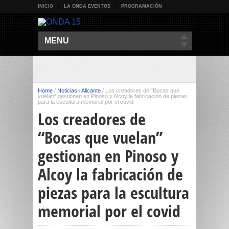
INICIO
LA ONDA EVENTOS
PROGRAMACIÓN
MENU
Home
/
Noticias
/
Alicante
/
Los creadores de “Bocas que
vuelan” gestionan en Pinoso y Alcoy la fabricación de piezas
para la escultura memorial por el covid
Los creadores de
“Bocas que vuelan”
gestionan en Pinoso y
Alcoy la fabricación de
piezas para la escultura
memorial por el covid