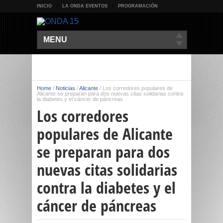
INICIO
LA ONDA EVENTOS
PROGRAMACIÓN
MENU
Home
/
Noticias
/
Alicante
/
Los corredores populares de
Alicante se preparan para dos nuevas citas solidarias contra
la diabetes y el cáncer de páncreas
Los corredores
populares de Alicante
se preparan para dos
nuevas citas solidarias
contra la diabetes y el
cáncer de páncreas