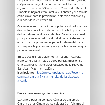
Hospital General, la Unión Diabéticos Alicante (UDA),
el Ayuntamiento y otros entes están colaborando en la
organización de la “V Caminata – Carrera del Día de la
Diabetes”, bajo el lema Familia y Diabetes y “La familia
como clave para la prevención, detección temprana y
cuidado” de la enfermedad.
Con este evento de carácter popular y solidario se trata
de concienciar a los ciudadanos sobre la importancia
de los hábitos de vida saludables. En esta ocasión el
principal mensaje del Día Mundial de la Diabetes irá
encaminado a promover el papel fundamental de la
familia para la prevención y apoyo a las personas que
padecen este mal.
En sus dos últimas ediciones, la marcha – carrera
logró congregar a más de 1500 participantes en su
emplazamiento habitual, en el paseo de la Playa de
San Juan. Más información e
inscripciones
https://www.grupobrotons.es/?
event=v-
caminata-carrera-5k-
dia-mundial-de-la-diabetes-
alicante
Becas para investigación científica.
La carrera popular contra el cáncer de páncreas -
Carrera de las Ciudades- se celebrará en Alicante el