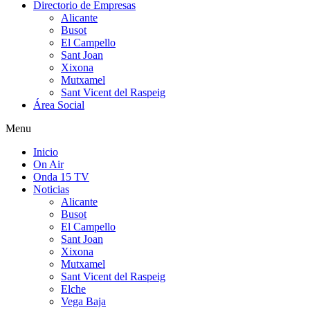
Directorio de Empresas
Alicante
Busot
El Campello
Sant Joan
Xixona
Mutxamel
Sant Vicent del Raspeig
Área Social
Menu
Inicio
On Air
Onda 15 TV
Noticias
Alicante
Busot
El Campello
Sant Joan
Xixona
Mutxamel
Sant Vicent del Raspeig
Elche
Vega Baja