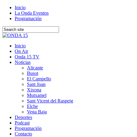
Inicio
La Onda Eventos
Programación
Inicio
On Air
Onda 15 TV
Noticias
Alicante
Busot
El Campello
Sant Joan
Xixona
Mutxamel
Sant Vicent del Raspeig
Elche
Vega Baja
Deportes
Podcast
Programación
Contacto