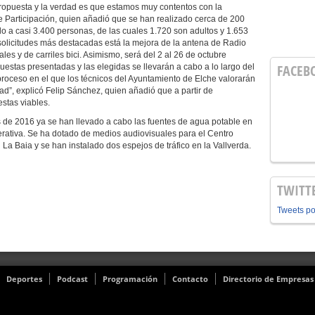
propuesta y la verdad es que estamos muy contentos con la
de Participación, quien añadió que se han realizado cerca de 200
ado a casi 3.400 personas, de las cuales 1.720 son adultos y 1.653
olicitudes más destacadas está la mejora de la antena de Radio
ales y de carriles bici. Asimismo, será del 2 al 26 de octubre
FACEB
estas presentadas y las elegidas se llevarán a cabo a lo largo del
roceso en el que los técnicos del Ayuntamiento de Elche valorarán
dad”, explicó Felip Sánchez, quien añadió que a partir de
stas viables.
s de 2016 ya se han llevado a cabo las fuentes de agua potable en
perativa. Se ha dotado de medios audiovisuales para el Centro
La Baia y se han instalado dos espejos de tráfico en la Vallverda.
TWITT
Tweets p
Deportes
Podcast
Programación
Contacto
Directorio de Empresas