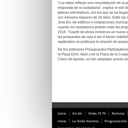
“Los datos reflejan una consolidación de la 
respuesta de la ciudadanía”, explicó el edil 
talleres informativos, con los que se ha lleg
son menores mayores de 16 años. Entre las s
Jove Elx, de edificios e instalaciones municip
cuando los ciudadanos podrán votar las propu
2018. “A partir de ahora comienza un nuevo p
las propuestas de cara a ver si tienen viabili
septiembre se publicará la relación de propue
De los anteriores Presupuestos Participativo
la Plaza Enric Valor y en la Plaza de la Coo
Cívico de Aprella, se han adaptado aceras en 
Inicio
On Air
Onda 15 TV
Noticias
Inicio
La Onda Eventos
Programación