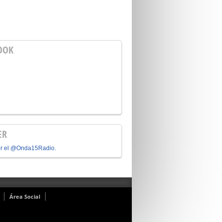
OOK
ER
or el @Onda15Radio.
Área Social