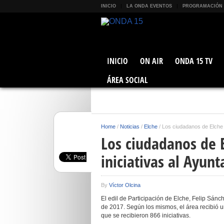
INICIO
LA ONDA EVENTOS
PROGRAMACIÓN
INICIO
ON AIR
ONDA 15 TV
ÁREA SOCIAL
Home
/
Noticias
/
Elche
/
Los ciudadanos de Elche 
Los ciudadanos de 
iniciativas al Ayun
By
Víctor Olcina
El edil de Participación de Elche, Felip Sánc
de 2017. Según los mismos, el área recibió u
que se recibieron 866 iniciativas.