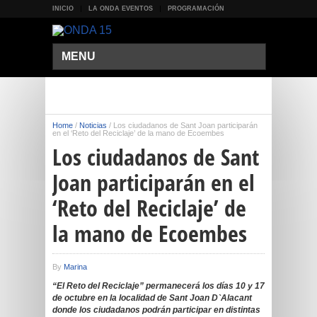
INICIO
LA ONDA EVENTOS
PROGRAMACIÓN
MENU
Home
/
Noticias
/
Los ciudadanos de Sant Joan participarán
en el ‘Reto del Reciclaje’ de la mano de Ecoembes
Los ciudadanos de Sant
Joan participarán en el
‘Reto del Reciclaje’ de
la mano de Ecoembes
By
Marina
“El Reto del Reciclaje” permanecerá los días 10 y 17
de octubre en la localidad de Sant Joan D`Alacant
donde los ciudadanos podrán participar en distintas