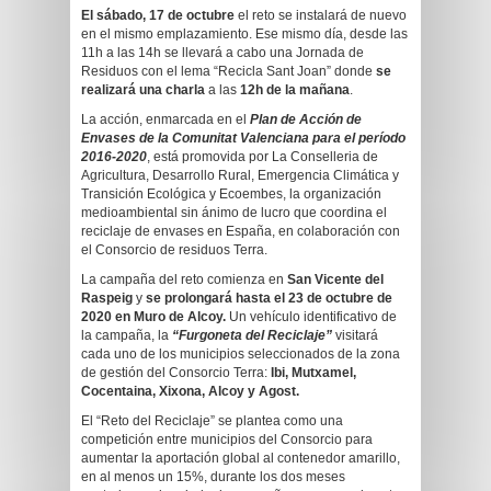
El sábado, 17 de octubre
el reto se instalará de nuevo
en el mismo emplazamiento. Ese mismo día, desde las
11h a las 14h se llevará a cabo una Jornada de
Residuos con el lema “Recicla Sant Joan” donde
se
realizará una charla
a las
12h de la mañana
.
La acción, enmarcada en el
Plan de Acción de
Envases de la Comunitat Valenciana para el período
2016-2020
, está promovida por La Conselleria de
Agricultura, Desarrollo Rural, Emergencia Climática y
Transición Ecológica y Ecoembes, la organización
medioambiental sin ánimo de lucro que coordina el
reciclaje de envases en España, en colaboración con
el Consorcio de residuos Terra.
La campaña del reto comienza en
San Vicente del
Raspeig
y
se prolongará hasta el 23 de octubre de
2020 en Muro de Alcoy.
Un vehículo identificativo de
la campaña, la
“Furgoneta del Reciclaje”
visitará
cada uno de los municipios seleccionados de la zona
de gestión del Consorcio Terra:
Ibi, Mutxamel,
Cocentaina, Xixona, Alcoy y Agost.
El “Reto del Reciclaje” se plantea como una
competición entre municipios del Consorcio para
aumentar la aportación global al contenedor amarillo,
en al menos un 15%, durante los dos meses