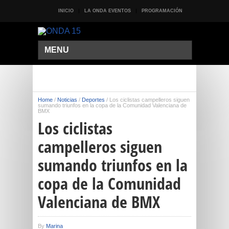
INICIO
LA ONDA EVENTOS
PROGRAMACIÓN
MENU
Home
/
Noticias
/
Deportes
/
Los ciclistas campelleros siguen
sumando triunfos en la copa de la Comunidad Valenciana de
BMX
Los ciclistas
campelleros siguen
sumando triunfos en la
copa de la Comunidad
Valenciana de BMX
By
Marina