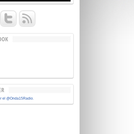
OOK
ER
or el @Onda15Radio.