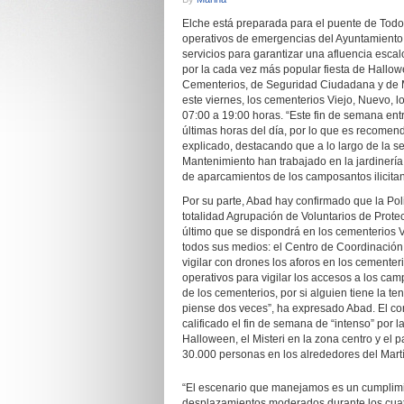
Elche está preparada para el puente de Todos
operativos de emergencias del Ayuntamiento 
servicios para garantizar una afluencia esca
por la cada vez más popular fiesta de Hallo
Cementerios, de Seguridad Ciudadana y de 
este viernes, los cementerios Viejo, Nuevo, l
07:00 a 19:00 horas. “Este fin de semana entr
últimas horas del día, por lo que es recomen
explicado, destacando que a lo largo de la s
Mantenimiento han trabajado en la jardinería
de aparcamientos de los camposantos ilicita
Por su parte, Abad hay confirmado que la Poli
totalidad Agrupación de Voluntarios de Protec
último que se dispondrá en los cementerios V
todos sus medios: el Centro de Coordinación
vigilar con drones los aforos en los cementer
operativos para vigilar los accesos a los ca
de los cementerios, por si alguien tiene la tent
piense dos veces”, ha expresado Abad. El c
calificado el fin de semana de “intenso” por l
Halloween, el Misteri en la zona centro y el
30.000 personas en los alrededores del Mart
“El escenario que manejamos es un cumplimi
desplazamientos moderados durante los cuatro