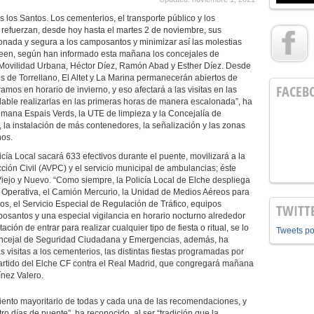
 los Santos. Los cementerios, el transporte público y los
refuerzan, desde hoy hasta el martes 2 de noviembre, sus
lonada y segura a los camposantos y minimizar así las molestias
ween, según han informado esta mañana los concejales de
Movilidad Urbana, Héctor Díez, Ramón Abad y Esther Díez. Desde
os de Torrellano, El Altet y La Marina permanecerán abiertos de
FACEB
amos en horario de invierno, y eso afectará a las visitas en las
dable realizarlas en las primeras horas de manera escalonada”, ha
emana Espais Verds, la UTE de limpieza y la Concejalía de
, la instalación de más contenedores, la señalización y las zonas
nos.
cía Local sacará 633 efectivos durante el puente, movilizará a la
ción Civil (AVPC) y el servicio municipal de ambulancias; éste
iejo y Nuevo. “Como siempre, la Policía Local de Elche despliega
 Operativa, el Camión Mercurio, la Unidad de Medios Aéreos para
ios, el Servicio Especial de Regulación de Tráfico, equipos
TWITT
mposantos y una especial vigilancia en horario nocturno alrededor
ación de entrar para realizar cualquier tipo de fiesta o ritual, se lo
Tweets p
oncejal de Seguridad Ciudadana y Emergencias, además, ha
as visitas a los cementerios, las distintas fiestas programadas por
 partido del Elche CF contra el Real Madrid, que congregará mañana
ínez Valero.
ento mayoritario de todas y cada una de las recomendaciones, y
 días de puente”, ha reconocido, al ser “tradición que la