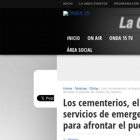
INICIO
LA ONDA EVENTOS
PROGRAMACIÓN
INICIO
ON AIR
ONDA 15 TV
ÁREA SOCIAL
Home
/
Noticias
/
Elche
/
Los cementerios, el trans
afrontar el puente de Todos los Santos
Los cementerios, el
servicios de emerg
para afrontar el pu
By
Marina