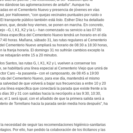
 no dándose las aglomeraciones de antaño”. Aunque ha
adas en el Cementerio Nuevo y presencia de jóvenes en vías
dad, por Halloween, “con quejas vecinales puntuales por ruido o
l transporte público también está listo. Esther Díez ha detallado
banos, que, desde hoy viernes, se ponen en marcha. En concreto,
ejo –G, I, K1, K2 y la L– han comenzado su servicio a las 07:00
 línea específica del Cementerio Nuevo tendrá un horario en el día
17:40 horas. Mañana, sábado 31, las rutas regulares al Cementerio
 del Cementerio Nuevo ampliará su horario de 08:30 a 18:30 horas,
n la franja horaria. El domingo 31 no sufrirán cambios excepto la
se rebajarán entre 15 a 20 minutos.
os Santos, las rutas G, I, K1, K2 y L vuelven a conservar los
e, se habilitará una línea especial al Cementerio Viejo que unirá de
Doctor Caro –la pasarela– con el camposanto, de 08:45 a 19:00
 ruta del Cementerio Nuevo, para ese día, mantendrá el mismo
a salvedad de que volverá a bajar sus frecuencias a entre 10 y 20
na línea específica que conectará la parada que existe frente a la
 días 30 y 31 con salidas hacia la necrópolis a las 9:30, 10:30,
s; el 1 será igual, con el añadido de que la primera salida será a
terio de Torrellano hacia la parada serán media hora después”, ha
en la necesidad de seguir las recomendaciones higiénico-sanitarias
agios. Por ello, han pedido la colaboración de los ilicitanos y las