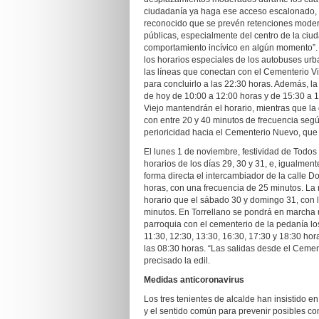
ciudadanía ya haga ese acceso escalonado,
reconocido que se prevén retenciones moder
públicas, especialmente del centro de la ciu
comportamiento incívico en algún momento”. E
los horarios especiales de los autobuses ur
las líneas que conectan con el Cementerio Vi
para concluirlo a las 22:30 horas. Además, la
de hoy de 10:00 a 12:00 horas y de 15:30 a 
Viejo mantendrán el horario, mientras que la
con entre 20 y 40 minutos de frecuencia segú
perioricidad hacia el Cementerio Nuevo, que 
El lunes 1 de noviembre, festividad de Todos l
horarios de los días 29, 30 y 31, e, igualment
forma directa el intercambiador de la calle 
horas, con una frecuencia de 25 minutos. La
horario que el sábado 30 y domingo 31, con l
minutos. En Torrellano se pondrá en marcha u
parroquia con el cementerio de la pedanía los
11:30, 12:30, 13:30, 16:30, 17:30 y 18:30 hora
las 08:30 horas. “Las salidas desde el Cemen
precisado la edil.
Medidas anticoronavirus
Los tres tenientes de alcalde han insistido 
y el sentido común para prevenir posibles cont