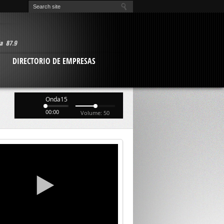
O
DIRECTORIO DE EMPRESAS
Onda15
00:00
Volume: 50