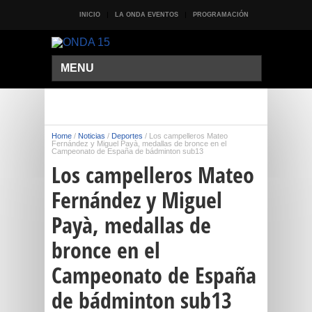
INICIO
LA ONDA EVENTOS
PROGRAMACIÓN
MENU
Home
/
Noticias
/
Deportes
/
Los campelleros Mateo
Fernández y Miguel Payà, medallas de bronce en el
Campeonato de España de bádminton sub13
Los campelleros Mateo
Fernández y Miguel
Payà, medallas de
bronce en el
Campeonato de España
de bádminton sub13