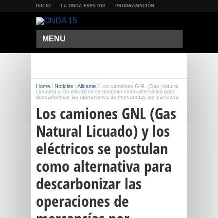
INICIO
LA ONDA EVENTOS
PROGRAMACIÓN
MENU
Home
/
Noticias
/
Alicante
/
Los camiones GNL (Gas Natural
Licuado) y los eléctricos se postulan como alternativa para
descarbonizar las operaciones de mercancías por carretera
Los camiones GNL (Gas
Natural Licuado) y los
eléctricos se postulan
como alternativa para
descarbonizar las
operaciones de