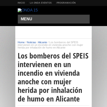
INICIO
LA ONDA EVENTOS
PROGRAMACIÓN
MENU
Home
/
Noticias
/
Alicante
/
Los bomberos del SPEIS
intervienen en un incendio en vivienda anoche con mujer
herida por inhalación de humo en Alicante
Los bomberos del SPEIS
intervienen en un
incendio en vivienda
anoche con mujer
herida por inhalación
de humo en Alicante