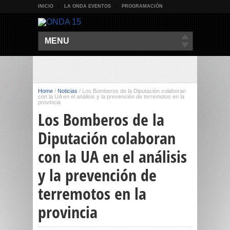
INICIO
LA ONDA EVENTOS
PROGRAMACIÓN
MENU
Home
/
Noticias
/
Los Bomberos de la Diputación colaboran
con la UA en el análisis y la prevención de terremotos en la
provincia
Los Bomberos de la
Diputación colaboran
con la UA en el análisis
y la prevención de
terremotos en la
provincia