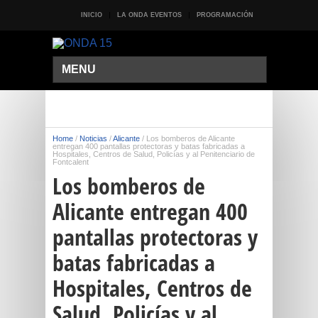
INICIO
LA ONDA EVENTOS
PROGRAMACIÓN
MENU
Home
/
Noticias
/
Alicante
/
Los bomberos de Alicante
entregan 400 pantallas protectoras y batas fabricadas a
Hospitales, Centros de Salud, Policías y al Penitenciario de
Fontcalent
Los bomberos de
Alicante entregan 400
pantallas protectoras y
batas fabricadas a
Hospitales, Centros de
Salud, Policías y al