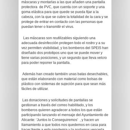
máscaras y montarlas a las que añaden una pantalla
protectora de PVC, que cuenta con un soporte y una
goma elástica para que quede se pueda fijar a la
cabeza, con la que se cubre la totalidad de la cara y se
protege de entrar en contacto con las personas que
puedan tener o transmitir el virus.
Las máscaras son reutilizables siguiendo una
adecuada desinfección protegen todo el rostro y a su
vez permiten visibilidad, y los bomberos del SPEIS han
diseñado dos prototipos uno que se puede mover y
tiene varias posiciones, y un segundo que lleva velcro
para poder reponer la pantalla.
Además han creado también unas batas desechables,
que están elaborando con material como bolsas de
plástico con sistemas de sujeción para que sean más
fáciles de utilizar.
Las donaciones y solicitudes de pantallas se
gestionan a través del correo habilitado, y los
bomberos quieren agradecer a todos los que están
participando lanzando el mensaje del Ayuntamiento de
Alicante: ‘Juntos lo Conseguiremos’ , y hacen un
llamamiento a que todos nos quedemos en casa para
hacer frente a esta pandemia y la podamos vencerla.