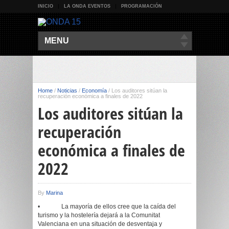
INICIO
LA ONDA EVENTOS
PROGRAMACIÓN
MENU
Home
/
Noticias
/
Economía
/
Los auditores sitúan la
recuperación económica a finales de 2022
Los auditores sitúan la
recuperación
económica a finales de
2022
By
Marina
• La mayoría de ellos cree que la caída del
turismo y la hostelería dejará a la Comunitat
Valenciana en una situación de desventaja y