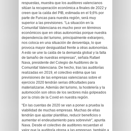
respuestas, muestra que los auditores valencianos
sitúan la recuperación económica a finales de 2022 y
creen que la caída del PIB, estimada en el 9,6% por
parte de Funcas para nuestra región, será muy
superior a las previsiones. “La situación en la
Comunitat Valenciana es mucho peor en términos
económicos que en otras autonomías porque nuestra
dependencia del turismo, principalmente extranjero,
nos coloca en una situación de desventaja, lo que
provoca mayor desigualdad frente a otras autonomías.
A esto se une la caída de la demanda global y la falta
de tamaño de nuestras empresas”, señala Rafael
Nava, presidente del Colegio de Auditores de la
Comunitat Valenciana. De hecho, tras las auditorías
realizadas en 2019, el colectivo estima que las
previsiones de las empresas valencianas sobre el
ejercicio 2020 tendrán serias dificultades para
materializarse. Además del turismo, la hostelería y la
automoción son otros de los sectores más golpeados
por la crisis de la Covid en nuestra región.
“En las cuentas de 2020 se van a poner a prueba la
viabilidad de muchas empresas. Muchas de ellas
tendrán que ajustar plantillas, reducir beneficios o
aumentar el endeudamiento para sobrevivir”, apunta
Nava. Desde el colectivo de auditores recuerdan el
valor que la auditoría otorga a las empresas, también a