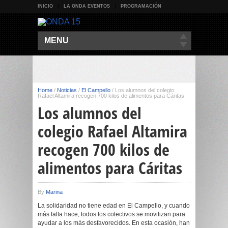
INICIO
LA ONDA EVENTOS
PROGRAMACIÓN
MENU
Home
/
Noticias
/
El Campello
/
Los alumnos del colegio
Rafael Altamira recogen 700 kilos de alimentos para Cáritas
Los alumnos del
colegio Rafael Altamira
recogen 700 kilos de
alimentos para Cáritas
By
Marina
La solidaridad no tiene edad en El Campello, y cuando
más falta hace, todos los colectivos se movilizan para
ayudar a los más desfavorecidos. En esta ocasión, han