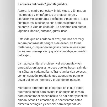
‘La fuerza del cariño’, por Magüi Mira
Aurora, la madre perfecta y tímida viuda, y Emma, su
hija rebelde y entrañable, y el profesor torpe y
seductor, y el astronauta excéntrico y mujeriego. Estos
cuatro seres, a pesar de sus grandes diferencias,
celebran la vida de cada día. La celebran con humor,
lágrimas, ironías, enfados, gritos, risas…
Esta vida que nos ordena al azar, que nos acerca y
separa por lazos de sangre o de deseo, de forma
misteriosa, cumpliendo mágicas constelaciones que
no sabemos interpretar, y que ahí nos deja, en medio
del viaje.
La madre, la hija, el profesor y el astronauta viven
enredados en lazos amorosos que les hacen salir de
las sábanas cada mañana. Transitan la vida veloces,
con un corazón trepidante que apenas les permite
gozar del fondo hermoso y profundo del paisaje.
Merodean alrededor de la burbuja en la que todos
queremos entrar para olvidar la angustia de la vida,
para encontrar el placer infinito de dar amor y sentirse
amado. Amor. La emoción que necesitamos como
alimento ecológico y esencial para despertar las