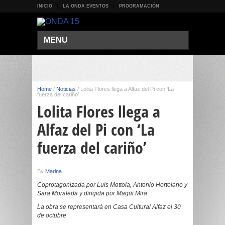
INICIO
LA ONDA EVENTOS
PROGRAMACIÓN
MENU
Home
/
Noticias
/
Lolita Flores llega a Alfaz del Pi con ‘La
fuerza del cariño’
Lolita Flores llega a
Alfaz del Pi con ‘La
fuerza del cariño’
By
Marina
Coprotagonizada por Luis Mottola, Antonio Hortelano y
Sara Moraleda y dirigida por Magüi Mira
La obra se representará en Casa Cultural Alfaz el 30
de octubre