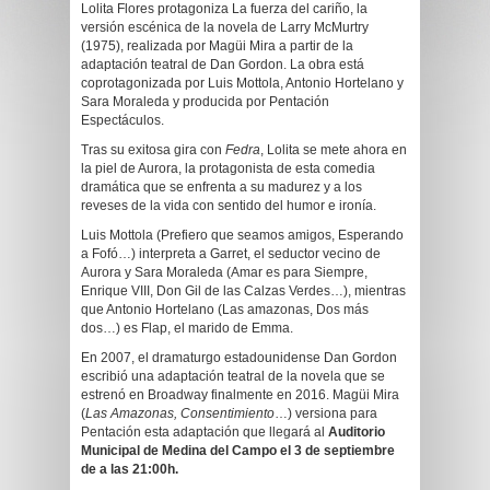
Lolita Flores protagoniza La fuerza del cariño, la
versión escénica de la novela de Larry McMurtry
(1975), realizada por Magüi Mira a partir de la
adaptación teatral de Dan Gordon. La obra está
coprotagonizada por Luis Mottola, Antonio Hortelano y
Sara Moraleda y producida por Pentación
Espectáculos.
Tras su exitosa gira con
Fedra
, Lolita se mete ahora en
la piel de Aurora, la protagonista de esta comedia
dramática que se enfrenta a su madurez y a los
reveses de la vida con sentido del humor e ironía.
Luis Mottola (Prefiero que seamos amigos, Esperando
a Fofó…) interpreta a Garret, el seductor vecino de
Aurora y Sara Moraleda (Amar es para Siempre,
Enrique VIII, Don Gil de las Calzas Verdes…), mientras
que Antonio Hortelano (Las amazonas, Dos más
dos…) es Flap, el marido de Emma.
En 2007, el dramaturgo estadounidense Dan Gordon
escribió una adaptación teatral de la novela que se
estrenó en Broadway finalmente en 2016. Magüi Mira
(
Las Amazonas, Consentimiento
…) versiona para
Pentación esta adaptación que llegará al
Auditorio
Municipal de Medina del Campo el 3 de septiembre
de a las 21:00h.