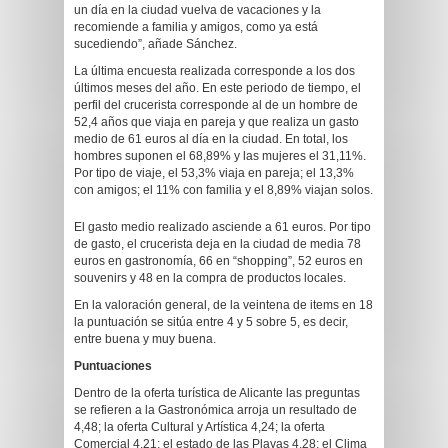
un día en la ciudad vuelva de vacaciones y la
recomiende a familia y amigos, como ya está
sucediendo”, añade Sánchez.
La última encuesta realizada corresponde a los dos
últimos meses del año. En este periodo de tiempo, el
perfil del crucerista corresponde al de un hombre de
52,4 años que viaja en pareja y que realiza un gasto
medio de 61 euros al día en la ciudad. En total, los
hombres suponen el 68,89% y las mujeres el 31,11%.
Por tipo de viaje, el 53,3% viaja en pareja; el 13,3%
con amigos; el 11% con familia y el 8,89% viajan solos.
El gasto medio realizado asciende a 61 euros. Por tipo
de gasto, el crucerista deja en la ciudad de media 78
euros en gastronomía, 66 en “shopping”, 52 euros en
souvenirs y 48 en la compra de productos locales.
En la valoración general, de la veintena de items en 18
la puntuación se sitúa entre 4 y 5 sobre 5, es decir,
entre buena y muy buena.
Puntuaciones
Dentro de la oferta turística de Alicante las preguntas
se refieren a la Gastronómica arroja un resultado de
4,48; la oferta Cultural y Artística 4,24; la oferta
Comercial 4,21; el estado de las Playas 4,28; el Clima