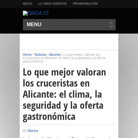
INICIO
LA ONDA EVENTOS
PROGRAMACIÓN
MENU
Home
/
Noticias
/
Alicante
/
Lo que mejor valoran los
cruceristas en Alicante: el clima, la seguridad y la oferta
gastronómica
Lo que mejor valoran
los cruceristas en
Alicante: el clima, la
seguridad y la oferta
gastronómica
By
Marina