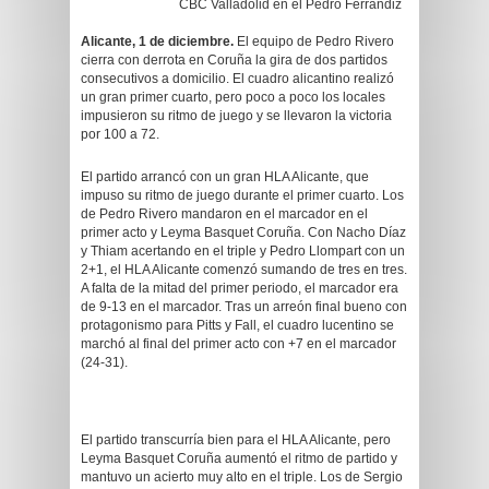
CBC Valladolid en el Pedro Ferrándiz
Alicante, 1 de diciembre.
El equipo de Pedro Rivero
cierra con derrota en Coruña la gira de dos partidos
consecutivos a domicilio. El cuadro alicantino realizó
un gran primer cuarto, pero poco a poco los locales
impusieron su ritmo de juego y se llevaron la victoria
por 100 a 72.
El partido arrancó con un gran HLA Alicante, que
impuso su ritmo de juego durante el primer cuarto. Los
de Pedro Rivero mandaron en el marcador en el
primer acto y Leyma Basquet Coruña. Con Nacho Díaz
y Thiam acertando en el triple y Pedro Llompart con un
2+1, el HLA Alicante comenzó sumando de tres en tres.
A falta de la mitad del primer periodo, el marcador era
de 9-13 en el marcador. Tras un arreón final bueno con
protagonismo para Pitts y Fall, el cuadro lucentino se
marchó al final del primer acto con +7 en el marcador
(24-31).
El partido transcurría bien para el HLA Alicante, pero
Leyma Basquet Coruña aumentó el ritmo de partido y
mantuvo un acierto muy alto en el triple. Los de Sergio