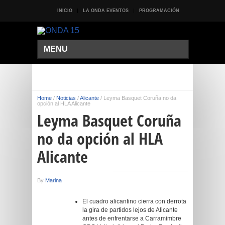
INICIO
LA ONDA EVENTOS
PROGRAMACIÓN
MENU
Home
/
Noticias
/
Alicante
/
Leyma Basquet Coruña no da
opción al HLA Alicante
Leyma Basquet Coruña
no da opción al HLA
Alicante
By
Marina
El cuadro alicantino cierra con derrota
la gira de partidos lejos de Alicante
antes de enfrentarse a Carramimbre