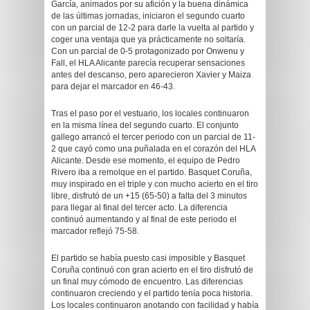
García, animados por su afición y la buena dinámica
de las últimas jornadas, iniciaron el segundo cuarto
con un parcial de 12-2 para darle la vuelta al partido y
coger una ventaja que ya prácticamente no soltaría.
Con un parcial de 0-5 protagonizado por Onwenu y
Fall, el HLA Alicante parecía recuperar sensaciones
antes del descanso, pero aparecieron Xavier y Maiza
para dejar el marcador en 46-43.
Tras el paso por el vestuario, los locales continuaron
en la misma línea del segundo cuarto. El conjunto
gallego arrancó el tercer periodo con un parcial de 11-
2 que cayó como una puñalada en el corazón del HLA
Alicante. Desde ese momento, el equipo de Pedro
Rivero iba a remolque en el partido. Basquet Coruña,
muy inspirado en el triple y con mucho acierto en el tiro
libre, disfrutó de un +15 (65-50) a falta del 3 minutos
para llegar al final del tercer acto. La diferencia
continuó aumentando y al final de este periodo el
marcador reflejó 75-58.
El partido se había puesto casi imposible y Basquet
Coruña continuó con gran acierto en el tiro disfrutó de
un final muy cómodo de encuentro. Las diferencias
continuaron creciendo y el partido tenía poca historia.
Los locales continuaron anotando con facilidad y había