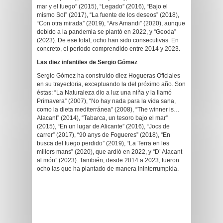
mar y el fuego” (2015), “Legado” (2016), “Bajo el
mismo Sol” (2017), “La fuente de los deseos” (2018),
“Con otra mirada” (2019), “Ars Amandi” (2020), aunque
debido a la pandemia se plantó en 2022, y “Geoda”
(2023). De ese total, ocho han sido consecutivas. En
concreto, el periodo comprendido entre 2014 y 2023.
Las diez infantiles de Sergio Gómez
Sergio Gómez ha construido diez Hogueras Oficiales
en su trayectoria, exceptuando la del próximo año. Son
éstas: “La Naturaleza dio a luz una niña y la llamó
Primavera” (2007), “No hay nada para la vida sana,
como la dieta mediterránea” (2008), “The winner is…
Alacant” (2014), “Tabarca, un tesoro bajo el mar”
(2015), “En un lugar de Alicante” (2016), “Jocs de
carrer” (2017), “90 anys de Fogueres” (2018), “En
busca del fuego perdido” (2019), “La Terra en les
millors mans” (2020), que ardió en 2022, y “D’ Alacant
al món” (2023). También, desde 2014 a 2023, fueron
ocho las que ha plantado de manera ininterrumpida.