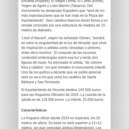
Encantá (Rojales), El Negre Lloma, El Cantó (Elche),
Virgen de Agres y Lobo Marino (Tabarca). Del
monumento ha destacado Espadero que “será de los
más espectaculares que se han visto en la Plaza del
Ayuntamiento”. Seis caballos blancos darán forma a un
remate coronado por una estructura de madera de 15
metros de diámetro.
‘Llum d’Alacant’, según ha señalado Gómez, “pondrá
en valor la singularidad de la luz de Alicante, que sirve
de inspiración a artistas como cineastas o pintores,
entre otros muchos”. El conjunto de las escenas
contendrá simbologías sobre esa luz y serán dos
figuras de mujer, ha precisado el artista, “de colores
fríos y cálidos”, los que rematen el monumento infantil.
Uno de los guiños a Alicante que se podrá apreciar
será un arco iris que unirá los castillos de Santa
Bárbara y San Fernando.
El Ayuntamiento de Alicante destina 143.500 euros
para las Hogueras Oficiales de 2024. La cuantía de la
adulta es de 118.500 euros. La infantil, 25.000 euros.
Características
La hoguera oficial adulta 2024 no superará, los 20
metros de altura. Su base no será superior a 12×12
metros, sin que coincidan ambas dimensiones. Los