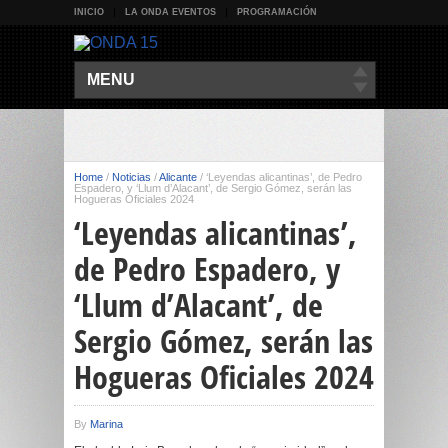
INICIO
LA ONDA EVENTOS
PROGRAMACIÓN
MENU
Home
/
Noticias
/
Alicante
/
‘Leyendas alicantinas’, de Pedro
Espadero, y ‘Llum d’Alacant’, de Sergio Gómez, serán las
Hogueras Oficiales 2024
‘Leyendas alicantinas’,
de Pedro Espadero, y
‘Llum d’Alacant’, de
Sergio Gómez, serán las
Hogueras Oficiales 2024
By
Marina