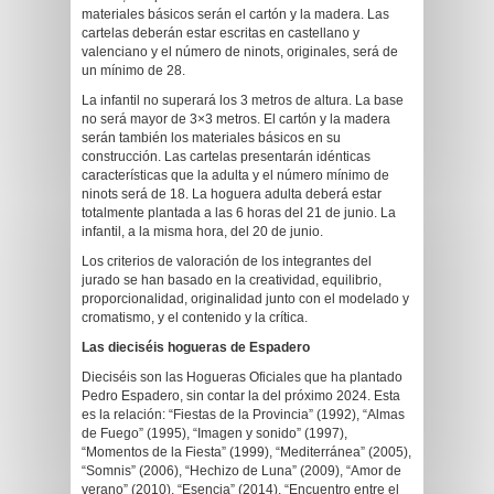
materiales básicos serán el cartón y la madera. Las
cartelas deberán estar escritas en castellano y
valenciano y el número de ninots, originales, será de
un mínimo de 28.
La infantil no superará los 3 metros de altura. La base
no será mayor de 3×3 metros. El cartón y la madera
serán también los materiales básicos en su
construcción. Las cartelas presentarán idénticas
características que la adulta y el número mínimo de
ninots será de 18. La hoguera adulta deberá estar
totalmente plantada a las 6 horas del 21 de junio. La
infantil, a la misma hora, del 20 de junio.
Los criterios de valoración de los integrantes del
jurado se han basado en la creatividad, equilibrio,
proporcionalidad, originalidad junto con el modelado y
cromatismo, y el contenido y la crítica.
Las dieciséis hogueras de Espadero
Dieciséis son las Hogueras Oficiales que ha plantado
Pedro Espadero, sin contar la del próximo 2024. Esta
es la relación: “Fiestas de la Provincia” (1992), “Almas
de Fuego” (1995), “Imagen y sonido” (1997),
“Momentos de la Fiesta” (1999), “Mediterránea” (2005),
“Somnis” (2006), “Hechizo de Luna” (2009), “Amor de
verano” (2010), “Esencia” (2014), “Encuentro entre el