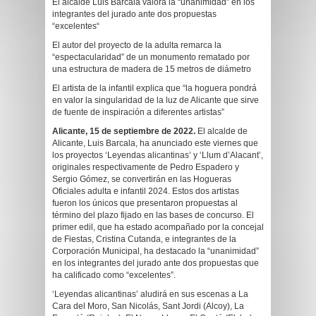
El alcalde Luis Barcala valora la “unanimidad” en los
integrantes del jurado ante dos propuestas
“excelentes“
El autor del proyecto de la adulta remarca la
“espectacularidad” de un monumento rematado por
una estructura de madera de 15 metros de diámetro
El artista de la infantil explica que “la hoguera pondrá
en valor la singularidad de la luz de Alicante que sirve
de fuente de inspiración a diferentes artistas”
Alicante, 15 de septiembre de 2022.
El alcalde de
Alicante, Luis Barcala, ha anunciado este viernes que
los proyectos ‘Leyendas alicantinas’ y ‘Llum d’Alacant’,
originales respectivamente de Pedro Espadero y
Sergio Gómez, se convertirán en las Hogueras
Oficiales adulta e infantil 2024. Estos dos artistas
fueron los únicos que presentaron propuestas al
término del plazo fijado en las bases de concurso. El
primer edil, que ha estado acompañado por la concejal
de Fiestas, Cristina Cutanda, e integrantes de la
Corporación Municipal, ha destacado la “unanimidad”
en los integrantes del jurado ante dos propuestas que
ha calificado como “excelentes”.
‘Leyendas alicantinas’ aludirá en sus escenas a La
Cara del Moro, San Nicolás, Sant Jordi (Alcoy), La