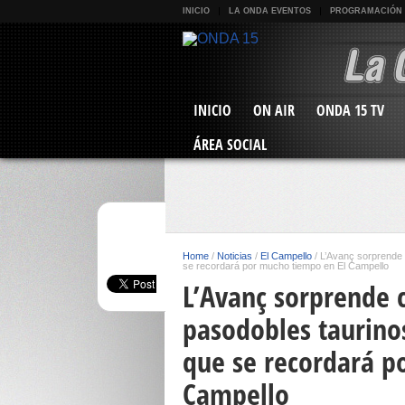
INICIO
LA ONDA EVENTOS
PROGRAMACIÓN
INICIO
ON AIR
ONDA 15 TV
ÁREA SOCIAL
Home
/
Noticias
/
El Campello
/
L’Avanç sorprende 
se recordará por mucho tiempo en El Campello
L’Avanç sorprende 
pasodobles taurino
que se recordará p
Campello