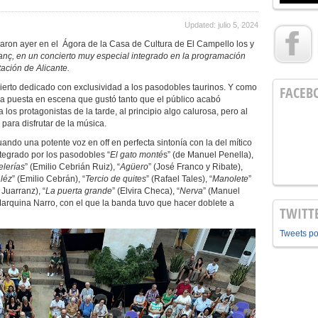
Updated: julio 5, 2024
diaron ayer en el Ágora de la Casa de Cultura de El Campello los y
anç, en un concierto muy especial integrado en la programación
ación de Alicante.
to dedicado con exclusividad a los pasodobles taurinos. Y como
FACEB
na puesta en escena que gustó tanto que el público acabó
los protagonistas de la tarde, al principio algo calurosa, pero al
 para disfrutar de la música.
o una potente voz en off en perfecta sintonía con la del mítico
integrado por los pasodobles “
El gato monté
s” (de Manuel Penella),
lerías
” (Emilio Cebrián Ruiz), “
Agüero
” (José Franco y Ribate),
léz
” (Emilio Cebrán), “
Tercio de quites
” (Rafael Tales), “
Manolete
”
Juarranz), “
La puerta grande
” (Elvira Checa), “
Nerva
” (Manuel
Marquina Narro, con el que la banda tuvo que hacer doblete a
TWITT
Tweets p