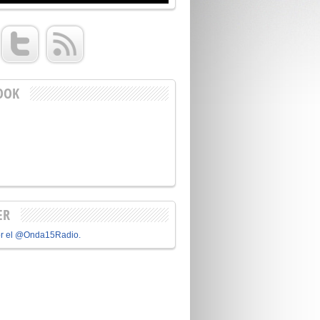
OOK
ER
or el @Onda15Radio.