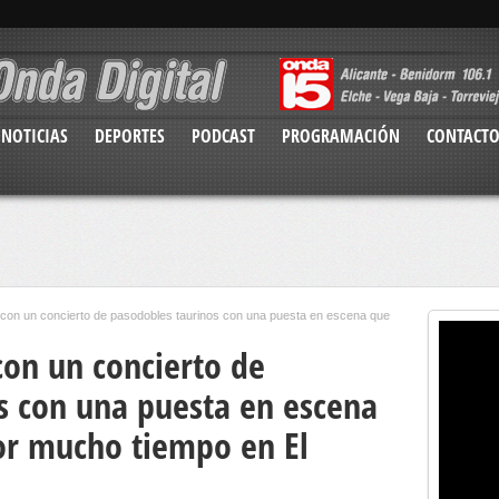
NOTICIAS
DEPORTES
PODCAST
PROGRAMACIÓN
CONTACT
con un concierto de pasodobles taurinos con una puesta en escena que
con un concierto de
s con una puesta en escena
or mucho tiempo en El