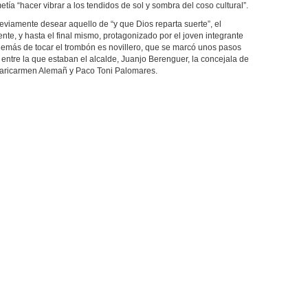
tía “hacer vibrar a los tendidos de sol y sombra del coso cultural”.
amente desear aquello de “y que Dios reparta suerte”, el
ente, y hasta el final mismo, protagonizado por el joven integrante
demás de tocar el trombón es novillero, que se marcó unos pasos
, entre la que estaban el alcalde, Juanjo Berenguer, la concejala de
 Maricarmen Alemañ y Paco Toni Palomares.