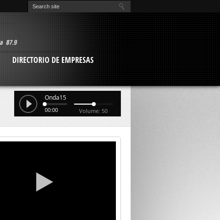
O
DIRECTORIO DE EMPRESAS
Onda15
00:00
Volume: 50