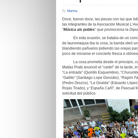
By
Marina
Doce, fueron doce, las piezas con las que li
las integrantes de la Asociación Musical
L’Av
“
Música als pobles
” que promociona la Diput
En esta ocasión, se trataba de un concier
de tauromaquia iba la cosa, la banda ideó u
blandiendo pañuelos pidiendo las orejas para 
poco de iniciarse el concierto fresca e idónea
La cosa prometía desde el principio, cuand
Matías Prats anunció el “cartel” de la tarde, 
“
La entrada
” (Quintín Esquembre), “
Churumbe
“
Gallito
” (Santiago Lope Gonzálo), “
Ragón Fa
(Pedro Orozco), “
La Giralda
” (Eduardo López 
Rojas Tirado), y “
España Cañí
”, de Pascual 
solicitud del público.