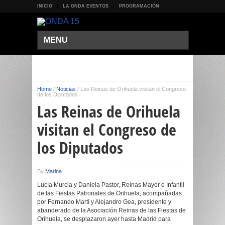
INICIO
LA ONDA EVENTOS
PROGRAMACIÓN
MENU
Home
/
Noticias
/
Las Reinas de Orihuela visitan el Congreso
de los Diputados
Las Reinas de Orihuela
visitan el Congreso de
los Diputados
By
Marina
Lucía Murcia y Daniela Pastor, Reinas Mayor e Infantil
de las Fiestas Patronales de Orihuela, acompañadas
por Fernando Martí y Alejandro Gea, presidente y
abanderado de la Asociación Reinas de las Fiestas de
Orihuela, se desplazaron ayer hasta Madrid para