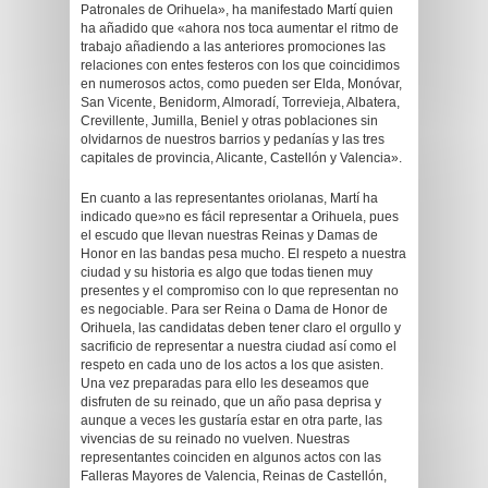
Patronales de Orihuela», ha manifestado Martí quien
ha añadido que «ahora nos toca aumentar el ritmo de
trabajo añadiendo a las anteriores promociones las
relaciones con entes festeros con los que coincidimos
en numerosos actos, como pueden ser Elda, Monóvar,
San Vicente, Benidorm, Almoradí, Torrevieja, Albatera,
Crevillente, Jumilla, Beniel y otras poblaciones sin
olvidarnos de nuestros barrios y pedanías y las tres
capitales de provincia, Alicante, Castellón y Valencia».
En cuanto a las representantes oriolanas, Martí ha
indicado que»no es fácil representar a Orihuela, pues
el escudo que llevan nuestras Reinas y Damas de
Honor en las bandas pesa mucho. El respeto a nuestra
ciudad y su historia es algo que todas tienen muy
presentes y el compromiso con lo que representan no
es negociable. Para ser Reina o Dama de Honor de
Orihuela, las candidatas deben tener claro el orgullo y
sacrificio de representar a nuestra ciudad así como el
respeto en cada uno de los actos a los que asisten.
Una vez preparadas para ello les deseamos que
disfruten de su reinado, que un año pasa deprisa y
aunque a veces les gustaría estar en otra parte, las
vivencias de su reinado no vuelven. Nuestras
representantes coinciden en algunos actos con las
Falleras Mayores de Valencia, Reinas de Castellón,