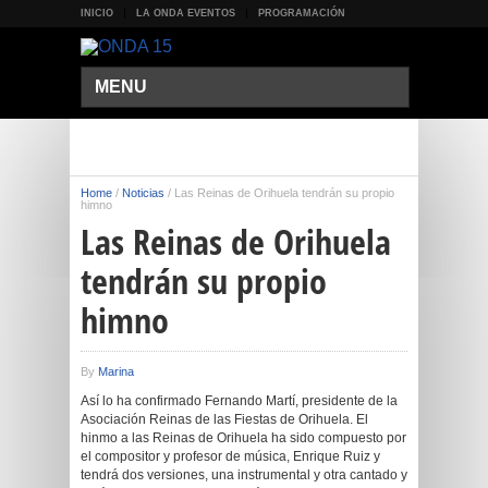
INICIO
LA ONDA EVENTOS
PROGRAMACIÓN
MENU
Home
/
Noticias
/
Las Reinas de Orihuela tendrán su propio
himno
Las Reinas de Orihuela
tendrán su propio
himno
By
Marina
Así lo ha confirmado Fernando Martí, presidente de la
Asociación Reinas de las Fiestas de Orihuela. El
hinmo a las Reinas de Orihuela ha sido compuesto por
el compositor y profesor de música, Enrique Ruiz y
tendrá dos versiones, una instrumental y otra cantado y