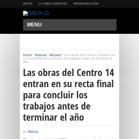
INICIO
LA ONDA EVENTOS
PROGRAMACIÓN
MENU
Home
/
Noticias
/
Alicante
/
Las obras del Centro 14 entran en
su recta final para concluir los trabajos antes de terminar el
año
Las obras del Centro 14
entran en su recta final
para concluir los
trabajos antes de
terminar el año
By
Marina